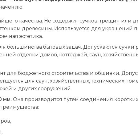
начению:
айшего качества. Не содержит сучков, трещин или 
оттенком древесины. Используется для украшений п
ечная эстетика.
ля большинства бытовых задач. Допускаются сучки 
нней отделки домов, коттеджей, саун, хозяйственн
нт для бюджетного строительства и обшивки. Допу
мендуется для саун, хозяйственных, технических п
ажей и других сооружений.
0 мм.
Она производится путем соединения коротки
преимущества:
ров,
,