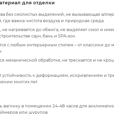
атериал для отделки
ева без смолистых выделений, не вызывающая алле
где важна чистота воздуха и природная среда.
 не нагревается до обжига, не выделяет смол и им
троительстве саун, бань и SPA-зон.
ется с любым интерьерным стилем – от классики д
.
я механической обработке, не трескается и не кро
т устойчивость к деформациям, искривлениям и тр
жении многих лет.
 вагонку в помещении 24–48 часов для акклиматиз
яймеров или шурупов.