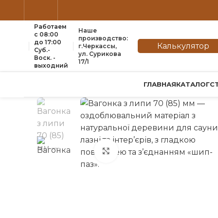
Работаем
Наше
с 08:00
производство:
до 17:00
Калькулятор
г.Черкассы,
Суб.-
ул. Сурикова
Воск. -
17/1
выходний
ГЛАВНАЯ
КАТАЛОГ
С
нажмите, чтобы увеличить