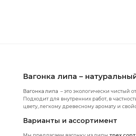
Вагонка липа – натуральны
Вагонка липа
– это экологически чистый о
Подходит для внутренних работ, в частнос
цвету, легкому древесному аромату и свой
Варианты и ассортимент
Мы предлагаем вагонку из липы
трех сор