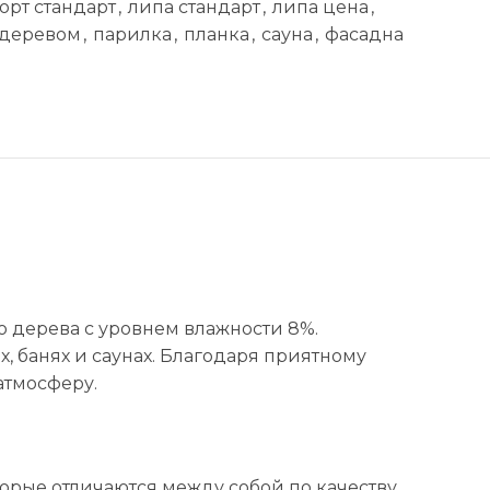
орт стандарт
,
липа стандарт
,
липа цена
,
 деревом
,
парилка
,
планка
,
сауна
,
фасадна
о дерева с уровнем влажности 8%.
, банях и саунах. Благодаря приятному
атмосферу.
оторые отличаются между собой по качеству