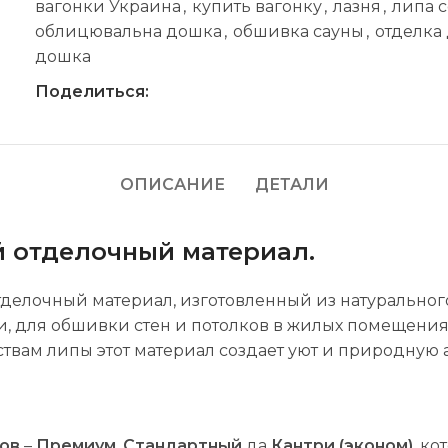
вагонки Украина
,
купить вагонку
,
лазня
,
липа с
облицювальна дошка
,
обшивка сауны
,
отделка
дошка
Поделиться:
ОПИСАНИЕ
ДЕТАЛИ
й отделочный материал.
тделочный материал, изготовленный из натуральног
ти, для обшивки стен и потолков в жилых помещениях
ствам липы этот материал создает уют и природную 
тов
–
Премиум
,
Стандартный
да
Кантри (эконом)
, к