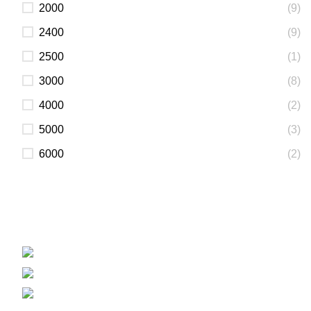
2000
(9)
2400
(9)
2500
(1)
3000
(8)
4000
(2)
5000
(3)
6000
(2)
Вагонка, погонаж, деревянная палета
+38 (093) 500-77-22 - Юлия
info@nashles.com.ua
18028, Украина, Черкассы,
ул. Лейтенанта Мукана 17/1