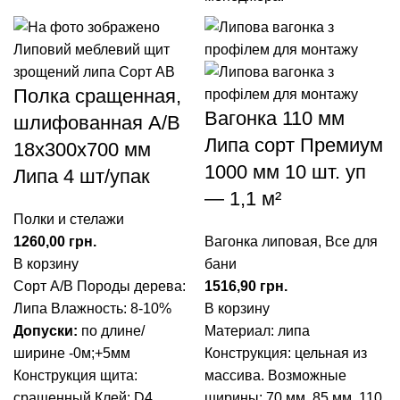
Полка сращенная,
Вагонка 110 мм
шлифованная А/В
Липа сорт Премиум
18х300х700 мм
1000 мм 10 шт. уп
Липа 4 шт/упак
— 1,1 м²
Полки и стелажи
грн.
Вагонка липовая
,
Все для
В корзину
бани
Сорт А/В
Породы дерева:
грн.
Липа
Влажность: 8-10%
В корзину
Допуски:
по длине/
Материал: липа
ширине -0м;+5мм
Конструкция: цельная из
Конструкция щита:
массива.
Возможные
сращенный
Клей: D4
ширины: 70 мм, 85 мм, 110