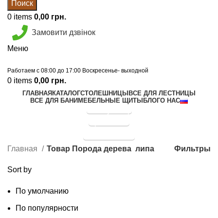
Поиск
0
items
0,00
грн.
Замовити дзвінок
Меню
Работаем с 08:00 до 17:00 Воскресенье- выходной
0
items
0,00
грн.
ГЛАВНАЯ
КАТАЛОГ
СТОЛЕШНИЦЫ
ВСЕ ДЛЯ ЛЕСТНИЦЫ
ВСЕ ДЛЯ БАНИ
МЕБЕЛЬНЫЕ ЩИТЫ
БЛОГ
О НАС
Калькулятор
Прайс лист
липа
График отправок
Фильтры
Главная
Товар Порода дерева
липа
Sort by
По умолчанию
По популярности