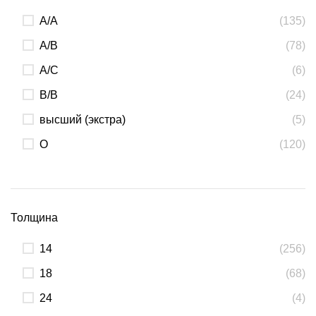
А/А
(135)
А/В
(78)
А/С
(6)
В/В
(24)
высший (экстра)
(5)
О
(120)
Толщина
14
(256)
18
(68)
24
(4)