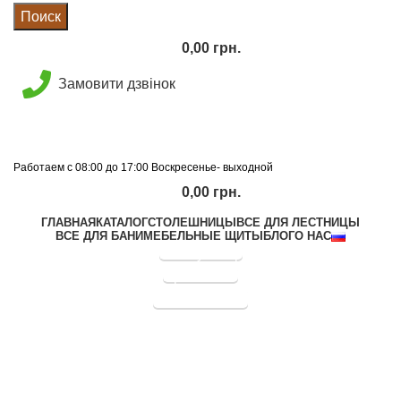
Поиск
0,00
грн.
Замовити дзвінок
Работаем с 08:00 до 17:00 Воскресенье- выходной
0,00
грн.
ГЛАВНАЯ
КАТАЛОГ
СТОЛЕШНИЦЫ
ВСЕ ДЛЯ ЛЕСТНИЦЫ
ВСЕ ДЛЯ БАНИ
МЕБЕЛЬНЫЕ ЩИТЫ
БЛОГ
О НАС
Калькулятор
Прайс лист
График отправок