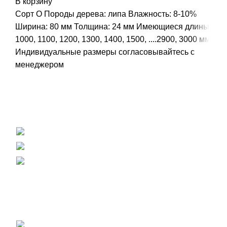
В корзину
Сорт О Породы дерева: липа Влажность: 8-10%
Ширина: 80 мм Толщина: 24 мм Имеющиеся длины:
1000, 1100, 1200, 1300, 1400, 1500, ....2900, 3000 мм
Индивидуальные размеры согласовывайтесь с
менеджером
Вагонка, погонаж, деревянная палета
+38 (093) 500-77-22 - Юлия
info@nashles.com.ua
18028, Украина, Черкассы,
ул. Лейтенанта Мукана 17/1
Мебельный щит, ступени, столешницы
+38 (093) 300-77-22 - Наталия