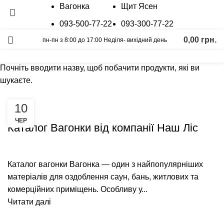
Вагонка
Щит Ясен
093-500-77-22
093-300-77-22
0,00
грн.
пн-пн з 8:00 до 17:00 Неділя- вихідний день
Пошук
Калькулятор
Графік відправок
Прайс лист
Почніть вводити назву, щоб побачити продукти, які ви
Архіви тегів:Вагонка
шукаєте.
10
СУЧАСНІ РІШЕННЯ ДЛЯ БАНІ ТА САУНИ
ЧЕР
Каталог Вагонки від компанії Наш Ліс
Каталог вагонки Вагонка — один з найпопулярніших
матеріалів для оздоблення саун, бань, житлових та
комерційних приміщень. Особливу у...
Читати далі