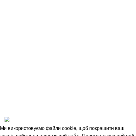
Контакти
Оплата та доставка
Повернення товару
Співробітництво
Угода Користувача
Відкриті вакансії
Політика конфіденційності
1993-2025 © НАШ ЛІС
Ми використовуємо файли cookie, щоб покращити ваш
досвід роботи на нашому веб-сайті. Переглядаючи цей веб-