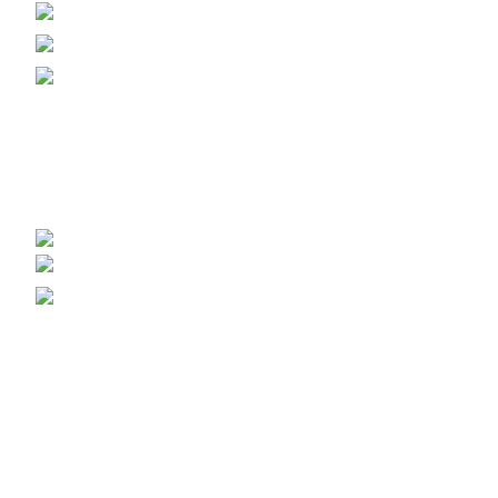
+38 (093) 500-77-22 - Юлія
info@nashles.com.ua
18028, Україна, Черкаси,
вул. Лейтенанта Мукана 17/1
Меблевий щит, стільниці, сходи
+38 (093) 300-77-22 - Наталія
+38 (093) 400-77-22 - Андрій
export@nashles.com.ua
Умови зберігання щита
Галерея – Наш Ліс
Вагонка липова
Брус Ясен
Меблеві щити