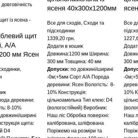
ясеня 40x300x1200мм
ясен
Все для сходів
,
Сходи та
Все д
підсходинки
підсх
еблевий щит
1339,20
грн.
1227,
, А/А
Додати в кошик
Додат
200 мм Ясен
Довжина:1200 мм
Ширина:
Довжи
300 мм
Товщина: 40 мм
300 м
сходинки
,
Допуски:
по довжині/ширині
Допу
и
-0м;+5мм
Сорт А/А
Порода
-0м;+
деревини: Ясен
Вологість: 8-
дерев
шик
10%
Конструкція:
10%
К
рода деревини:
цільноамельна
Тип клею: D4
цільн
ть: 8-10%
(вологостійкий)
Виробник:
(волог
 довжині/ширині
Наш ліс
Обробка поверхні:
Наш л
струкція щита:
калібрована, шліфована
каліб
й D4
Поріжемо на розміри та
Поріж