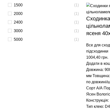
1500
(1)
2000
(1)
Сходинк
2400
(1)
цільнола
3000
(1)
ясеня 40
5000
(1)
Все для сход
підсходинки
1004,40
грн.
Додати в ко
Довжина: 90
мм
Товщина:
по довжині/
Сорт А/А
Пор
Ясен
Вологі
Конструкція:
Тип клею: D4