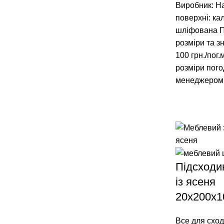
Виробник: Н
поверхні: ка
шліфована
П
розміри та з
100 грн./пог.
розміри пого
менеджеро
Підсходи
із ясеня
20x200x
Все для сход