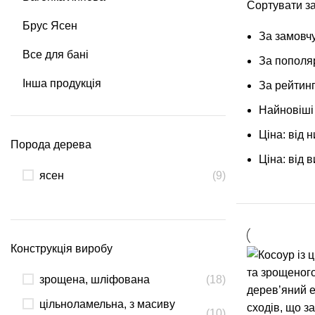
Сортувати за
Брус Ясен
За замовч
Все для бані
За пополя
Інша продукція
За рейтин
Найновіші
Ціна: від н
Порода дерева
Ціна: від в
ясен
(9)
Конструкція виробу
зрощена, шліфована
(18)
цільноламельна, з масиву
(10)