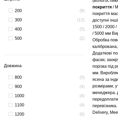
(вологостійк
покриття
/ 
200
(9)
покриття ма
300
(12)
доступні інш
1500
/
2000
/
400
(5)
/
5000
мм Ви
500
(2)
Обробка пов
калібрована
Додаткові по
фаски, заокр
Довжина
порізка під 
мм. Виробля
800
(5)
ясена за інд
розмірами, у
900
(4)
менеджера. 
1000
(4)
передоплати
1100
(4)
перевізника.
Delivery, Mee
1200
(6)