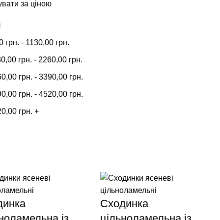
вати за ціною
і
00
грн.
-
1130,00
грн.
30,00
грн.
-
2260,00
грн.
60,00
грн.
-
3390,00
грн.
90,00
грн.
-
4520,00
грн.
20,00
грн.
+
динка
Сходинка
ноламельна із
цільноламельна із