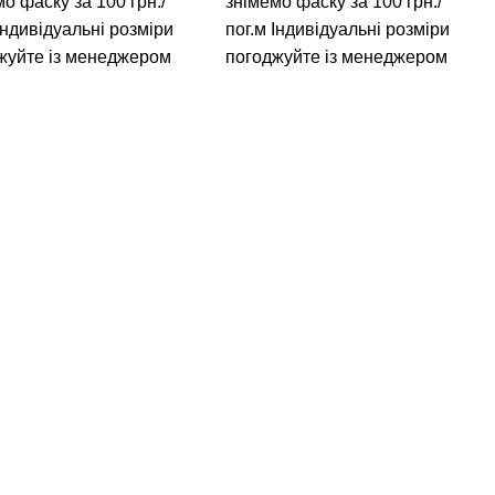
о фаску за 100 грн./
знімемо фаску за 100 грн./
Індивідуальні розміри
пог.м
Індивідуальні розміри
жуйте із менеджером
погоджуйте із менеджером