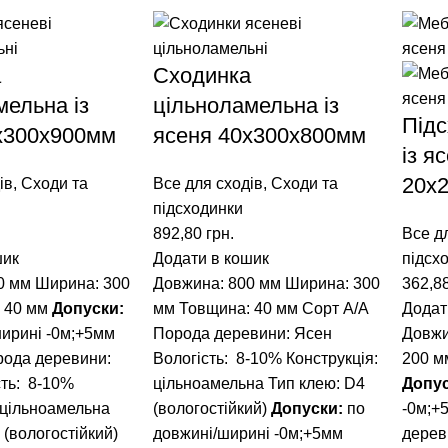
а
Сходинка
мельна із
цільноламельна із
Підс
x300x900мм
ясеня 40x300x800мм
із я
20x
ів
,
Сходи та
Все для сходів
,
Сходи та
підсходинки
892,80
грн.
Все д
шик
Додати в кошик
підсх
0 мм
Ширина: 300
Довжина: 800 мм
Ширина: 300
362,8
 40 мм
Допуски:
мм
Товщина: 40 мм
Сорт А/А
Додат
ширині -0м;+5мм
Порода деревини: Ясен
Довжи
ода деревини:
Вологість: 8-10%
Конструкція:
200 м
сть: 8-10%
цільноамельна
Тип клею: D4
Допу
 цільноамельна
(вологостійкий)
Допуски:
по
-0м;+
 (вологостійкий)
довжині/ширині -0м;+5мм
дерев