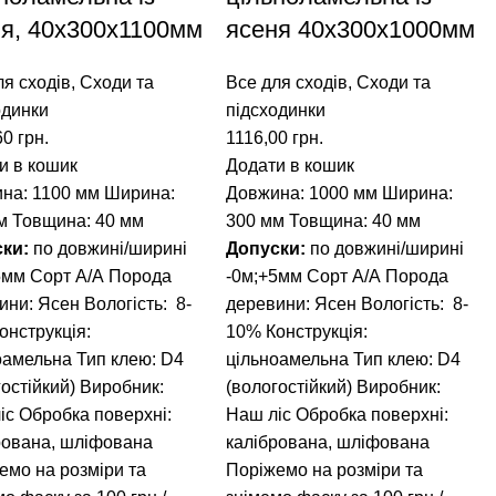
я, 40x300x1100мм
ясеня 40x300x1000мм
ля сходів
,
Сходи та
Все для сходів
,
Сходи та
одинки
підсходинки
60
грн.
1116,00
грн.
и в кошик
Додати в кошик
на: 1100 мм
Ширина:
Довжина: 1000 мм
Ширина:
м
Товщина: 40 мм
300 мм
Товщина: 40 мм
ски:
по довжині/ширині
Допуски:
по довжині/ширині
5мм
Сорт А/А
Порода
-0м;+5мм
Сорт А/А
Порода
ини: Ясен
Вологість: 8-
деревини: Ясен
Вологість: 8-
онструкція:
10%
Конструкція:
оамельна
Тип клею: D4
цільноамельна
Тип клею: D4
остійкий)
Виробник:
(вологостійкий)
Виробник:
іс
Обробка поверхні:
Наш ліс
Обробка поверхні:
рована, шліфована
калібрована, шліфована
емо на розміри та
Поріжемо на розміри та