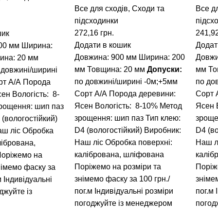
Все для сходів
,
Сходи та
Все д
підсходинки
підсх
272,16
грн.
241,9
шик
Додати в кошик
Додат
00 мм
Ширина:
Довжина: 900 мм
Ширина: 200
Довжи
ина: 20 мм
мм
Товщина: 20 мм
Допуски:
мм
То
 довжині/ширині
по довжині/ширині -0м;+5мм
по до
рт А/А
Порода
Сорт А/А
Порода деревини:
Сорт 
сен
Вологість: 8-
Ясен
Вологість: 8-10%
Метод
Ясен
рощення: шип паз
зрощення: шип паз
Тип клею:
зроще
 (вологостійкий)
D4 (вологостійкий)
Виробник:
D4 (в
аш ліс
Обробка
Наш ліс
Обробка поверхні:
Наш л
лібрована,
калібрована, шліфована
каліб
оріжемо на
Поріжемо на розміри та
Поріж
німемо фаску за
знімемо фаску за 100 грн./
знімем
м
Індивідуальні
пог.м
Індивідуальні розміри
пог.м
джуйте із
погоджуйте із менеджером
погод
м