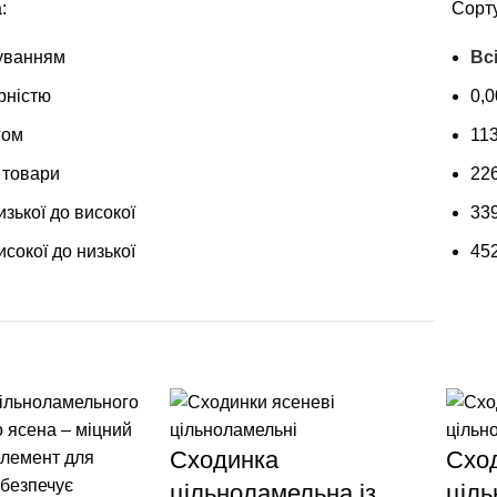
:
Сорту
уванням
Вс
рністю
0,
гом
11
 товари
22
изької до високої
33
исокої до низької
45
Сходинка
Схо
цільноламельна із
ціль