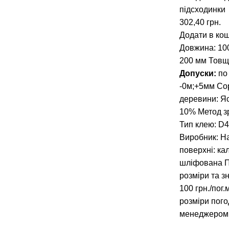
підсходинки
302,40
грн.
Додати в ко
Довжина: 10
200 мм
Товщ
Допуски:
по
-0м;+5мм
Со
деревини: Я
10%
Метод з
Тип клею: D4
Виробник: Н
поверхні: ка
шліфована
П
розміри та з
100 грн./пог.
розміри пого
менеджеро