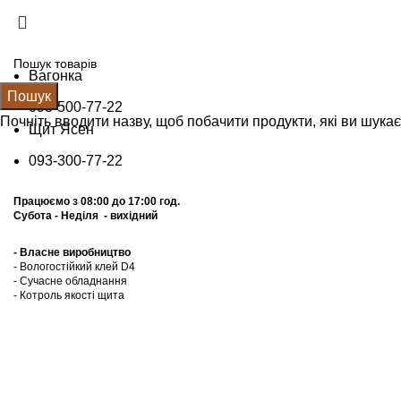
Вагонка
Пошук
093-500-77-22
Почніть вводити назву, щоб побачити продукти, які ви шукає
Щит Ясен
093-300-77-22
Працюємо з 08:00 до 17:00 год.
Субота - Неділя - вихідний
- Власне виробництво
- Вологостійкий клей D4
- Сучасне обладнання
- Котроль якоcті щита