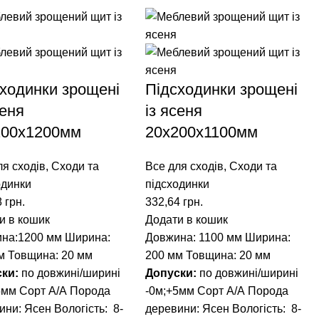
ходинки зрощені
Підсходинки зрощені
сеня
із ясеня
200x1200мм
20x200x1100мм
ля сходів
,
Сходи та
Все для сходів
,
Сходи та
одинки
підсходинки
8
грн.
332,64
грн.
и в кошик
Додати в кошик
на:1200 мм
Ширина:
Довжина: 1100 мм
Ширина:
м
Товщина: 20 мм
200 мм
Товщина: 20 мм
ски:
по довжині/ширині
Допуски:
по довжині/ширині
5мм
Сорт А/А
Порода
-0м;+5мм
Сорт А/А
Порода
ини: Ясен
Вологість: 8-
деревини: Ясен
Вологість: 8-