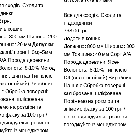
40х300х800 мм
ля сходів
,
Сходи та
одинки
Все для сходів
,
Сходи та
2
грн.
підсходинки
и в кошик
768,00
грн.
на: 800 мм
Ширина: 200
Додати в кошик
вщина: 20 мм
Допуски:
Довжина: 800 мм
Ширина: 300
вжині/ширині -0м;+5мм
мм
Товщина: 40 мм
Сорт А/А
А/А
Порода деревини:
Порода деревини: Ясен
Вологість: 8-10%
Метод
Вологість: 8-10%
Тип клею:
ння: шип паз
Тип клею:
D4 (вологостійкий)
Виробник:
ологостійкий)
Виробник:
Наш ліс
Обробка поверхні:
іс
Обробка поверхні:
калібрована, шліфована
рована, шліфована
Поріжемо на розміри та
емо на розміри та
знімемо фаску за 100 грн./
о фаску за 100 грн./
пог.м
Індивідуальні розміри
Індивідуальні розміри
погоджуйте із менеджером
жуйте із менеджером