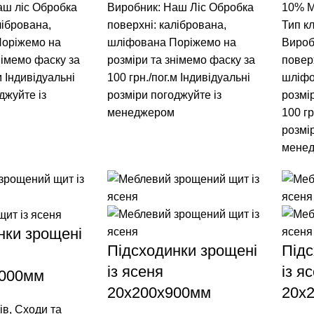
аш ліс
Обробка
Виробник: Наш Ліс
Обробка
10%
М
лібрована,
поверхні: калібрована,
Тип к
оріжемо на
шліфована
Поріжемо на
Вироб
німемо фаску за
розміри та знімемо фаску за
повер
м
Індивідуальні
100 грн./пог.м
Індивідуальні
шліф
джуйте із
розміри погоджуйте із
розмі
м
менеджером
100 гр
розмі
мене
нки зрощені
Підсходинки зрощені
Підс
із ясеня
із я
1000мм
20x200x900мм
20x
ів
,
Сходи та