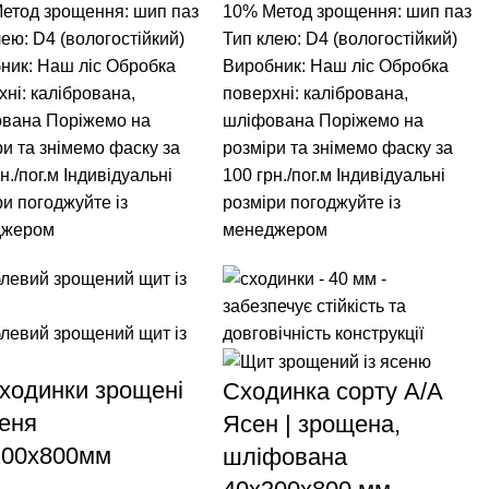
етод зрощення: шип паз
10%
Метод зрощення: шип паз
лею: D4 (вологостійкий)
Тип клею: D4 (вологостійкий)
ник: Наш ліс
Обробка
Виробник: Наш ліс
Обробка
хні: калібрована,
поверхні: калібрована,
ована
Поріжемо на
шліфована
Поріжемо на
ри та знімемо фаску за
розміри та знімемо фаску за
н./пог.м
Індивідуальні
100 грн./пог.м
Індивідуальні
ри погоджуйте із
розміри погоджуйте із
джером
менеджером
ходинки зрощені
Сходинка сорту А/А
сеня
Ясен | зрощена,
200x800мм
шліфована