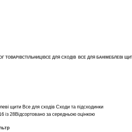
ОГ ТОВАРІВ
СТІЛЬНИЦІ
ВСЕ ДЛЯ СХОДІВ
ВСЕ ДЛЯ БАНІ
МЕБЛЕВІ ЩИ
Калькулятор
Графік відправок
Прайс лист
леві щити
Все для сходів
Сходи та підсходинки
6 із 28
Відсортовано за середньою оцінкою
льтр