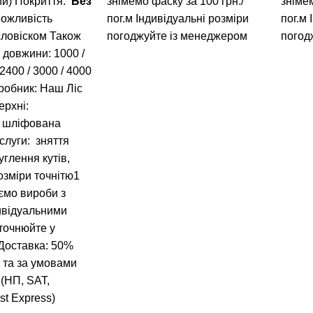
ий) Покриття:
Без
знімемо фаску за 100 грн./
знімем
Можливість
пог.м
Індивідуальні розміри
пог.м
словіском Також
погоджуйте із менеджером
погод
і довжини:
1000
/
2400
/
3000
/
4000
робник: Наш Ліс
ерхні:
, шліфована
слуги: зняття
углення кутів,
розміри точнітю1
ємо вироби з
ивідуальними
точнюйте у
Доставка: 50%
 та за умовами
 (НП, SAT,
st Express)