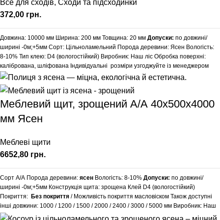
Все для сходів
,
Сходи та підсходинки
грн.
Довжина: 10000 мм
Ширина: 200 мм
Товщина: 20 мм
Допуски:
по довжині/
ширині -0м;+5мм
Сорт: Цільноламельний
Порода деревини: Ясен
Вологість:
8-10%
Тип клею: D4 (вологостійкий)
Виробник: Наш ліс
Обробка поверхні:
калібрована, шліфована
Індивідуальні розміри узгоджуйте із менеджером
Меблевий щит, зрощений А/А 40х500х4000
мм Ясен
Меблеві щити
грн.
Сорт А/А Порода деревини:
ясен
Вологість: 8-10%
Допуски:
по довжині/
ширині -0м;+5мм Конструкція щита: зрощена Клей D4 (вологостійкий)
Покриття:
Без покриття
/ Можливість покриття масловіском Також доступні
інші довжини:
1000
/
1200
/
1500
/
2000
/
2400
/
3000
/
5000
мм Виробник: Наш
Ліс Обробка поверхні: калібрована, шліфована Додаткові послуги: зняття