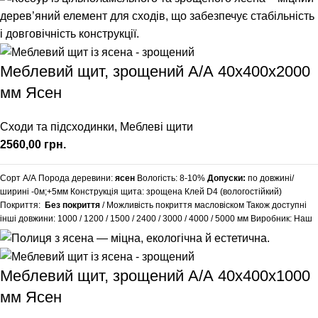
фаски, заокруглення кутів, порізка під розміри точнітю1 мм. Виробляємо
вироби з ясена за індивідуальними розмірами, уточнюйте у менеджера.
Доставка: 20% передоплати та за умовами перевізника. (НП, SAT, Delivery,
Meest Express)
Меблевий щит, зрощений А/А 40х400х2000
мм Ясен
Сходи та підсходинки
,
Меблеві щити
грн.
Сорт А/А Порода деревини:
ясен
Вологість: 8-10%
Допуски:
по довжині/
ширині -0м;+5мм Конструкція щита: зрощена Клей D4 (вологостійкий)
Покриття:
Без покриття
/ Можливість покриття масловіском Також доступні
інші довжини:
1000
/
1200
/
1500
/
2400
/
3000
/
4000
/
5000
мм Виробник: Наш
Ліс Обробка поверхні: калібрована, шліфована Додаткові послуги: зняття
фаски, заокруглення кутів, порізка під розміри точнітю1 мм. Виробляємо
вироби з ясена за індивідуальними розмірами, уточнюйте у менеджера.
Меблевий щит, зрощений А/А 40х400х1000
Доставка: 50% передоплати та за умовами перевізника. (НП, SAT, Delivery,
Meest Express)
мм Ясен