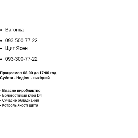
0
0
Щит Ясен +38 (093) 300 77 22
Вагонка +38 (093) 500 77 22
info@nashles.com.ua
Вагонка
093-500-77-22
Щит Ясен
093-300-77-22
Працюємо з 08:00 до 17:00 год.
Субота - Неділя - вихідний
- Власне виробництво
- Вологостійкий клей D4
- Сучасне обладнання
- Котроль якоcті щита
Калькулятор
Прайс лист
Графік відправок