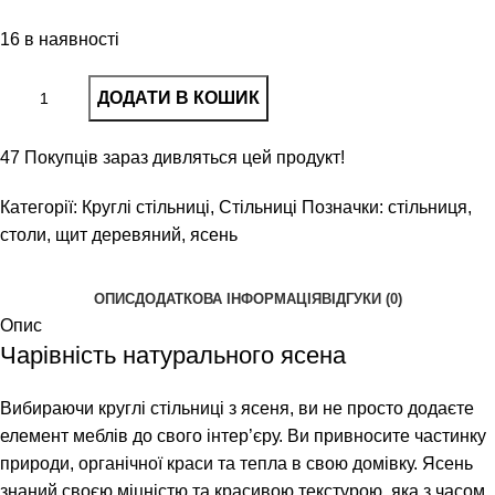
16 в наявності
ДОДАТИ В КОШИК
47
Покупців зараз дивляться цей продукт!
Категорії:
Круглі стільниці
,
Стільниці
Позначки:
стільниця
,
столи
,
щит деревяний
,
ясень
ОПИС
ДОДАТКОВА ІНФОРМАЦІЯ
ВІДГУКИ (0)
Опис
Чарівність натурального ясена
Вибираючи круглі стільниці з ясеня, ви не просто додаєте
елемент меблів до свого інтер’єру. Ви привносите частинку
природи, органічної краси та тепла в свою домівку. Ясень
знаний своєю міцністю та красивою текстурою, яка з часом