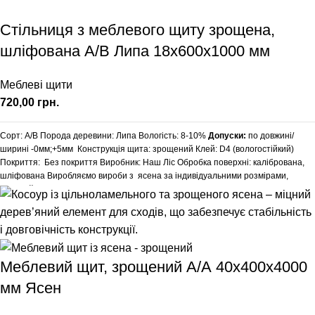
Ліс Обробка поверхні: калібрована, шліфована Додаткові послуги: зняття
фаски, заокруглення кутів, порізка під розміри точнітю1 мм. Виробляємо
Стільниця з меблевого щиту зрощена,
вироби з ясена за індивідуальними розмірами, уточнюйте у менеджера.
Доставка: 20% передоплати та за умовами перевізника. (НП, SAT, Delivery,
шліфована A/В Липа 18х600х1000 мм
Meest Express)
Меблеві щити
грн.
Сорт: А/В
Порода деревини: Липа
Вологість: 8-10%
Допуски:
по довжині/
ширині -0мм;+5мм
Конструкція щита: зрощений
Клей: D4 (вологостійкий)
Покриття: Без покриття
Виробник: Наш Ліс
Обробка поверхні: калібрована,
шліфована
Виробляємо вироби з ясена за індивідуальними розмірами,
уточнюйте у менеджера.
Меблевий щит, зрощений А/А 40х400х4000
мм Ясен