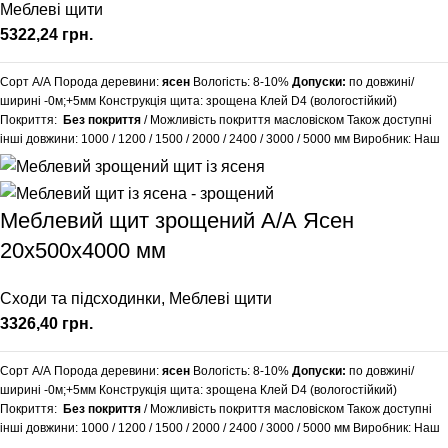
Меблеві щити
грн.
Сорт А/А Порода деревини:
ясен
Вологість: 8-10%
Допуски:
по довжині/
ширині -0м;+5мм Конструкція щита: зрощена Клей D4 (вологостійкий)
Покриття:
Без покриття
/ Можливість покриття масловіском Також доступні
інші довжини:
1000
/
1200
/
1500
/
2000
/
2400
/
3000
/
5000
мм Виробник: Наш
Ліс Обробка поверхні: калібрована, шліфована Додаткові послуги: зняття
фаски, заокруглення кутів, порізка під розміри точнітю1 мм. Виробляємо
вироби з ясена за індивідуальними розмірами, уточнюйте у менеджера.
Меблевий щит зрощений А/А Ясен
Доставка: 20% передоплати та за умовами перевізника. (НП, SAT, Delivery,
Meest Express)
20х500х4000 мм
Сходи та підсходинки
,
Меблеві щити
грн.
Сорт А/А Порода деревини:
ясен
Вологість: 8-10%
Допуски:
по довжині/
ширині -0м;+5мм Конструкція щита: зрощена Клей D4 (вологостійкий)
Покриття:
Без покриття
/ Можливість покриття масловіском Також доступні
інші довжини:
1000
/
1200
/
1500
/
2000
/
2400
/
3000
/
5000
мм Виробник: Наш
Ліс Обробка поверхні: калібрована, шліфована Додаткові послуги: зняття