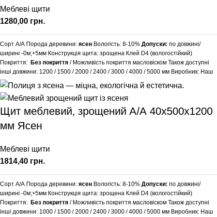
Меблеві щити
грн.
Сорт А/А Порода деревини:
ясен
Вологість: 8-10%
Допуски:
по довжині/
ширині -0м;+5мм Конструкція щита: зрощена Клей D4 (вологостійкий)
Покриття:
Без покриття
/ Можливість покриття масловіском Також доступні
інші довжини:
1200
/
1500
/
2000
/
2400
/
3000
/
4000
/
5000
мм Виробник: Наш
Ліс Обробка поверхні: калібрована, шліфована Додаткові послуги: зняття
фаски, заокруглення кутів, порізка під розміри точнітю1 мм. Виробляємо
вироби з ясена за індивідуальними розмірами, уточнюйте у менеджера.
Щит меблевий, зрощений А/А 40х500х1200
Доставка: 50% передоплати та за умовами перевізника. (НП, SAT, Delivery,
Meest Express)
мм Ясен
Меблеві щити
грн.
Сорт А/А Порода деревини:
ясен
Вологість: 8-10%
Допуски:
по довжині/
ширині -0м;+5мм Конструкція щита: зрощена Клей D4 (вологостійкий)
Покриття:
Без покриття
/ Можливість покриття масловіском Також доступні
інші довжини:
1000
/
1500
/
2000
/
2400
/
3000
/
4000
/
5000
мм Виробник: Наш