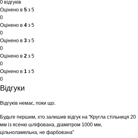
0 відгуків
Оцінено в
5
з 5
0
Оцінено в
4
з 5
0
Оцінено в
3
з 5
0
Оцінено в
2
з 5
0
Оцінено в
1
з 5
0
Відгуки
Відгуків немає, поки що.
Будьте першим, хто залишив відгук на “Кругла стільниця 20
мм із ясеню шліфована, діаметром 1000 мм,
цільноламельна, не фарбована”