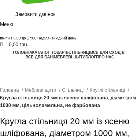
Замовити дзвінок
Меню
пн-пн з 8:00 до 17:00 Неділя- вихідний день
0,00
грн.
ГОЛОВНА
КАТАЛОГ ТОВАРІВ
СТІЛЬНИЦІ
ВСЕ ДЛЯ СХОДІВ
ВСЕ ДЛЯ БАНІ
МЕБЛЕВІ ЩИТИ
БЛОГ
ПРО НАС
Калькулятор
Графік відправок
Прайс лист
Натисніть, щоб збільшити
Головна
Меблеві щити
Стільниці
Круглі стільниці
Кругла стільниця 20 мм із ясеню шліфована, діаметром
1000 мм, цільноламельна, не фарбована
Кругла стільниця 20 мм із ясеню
шліфована, діаметром 1000 мм,