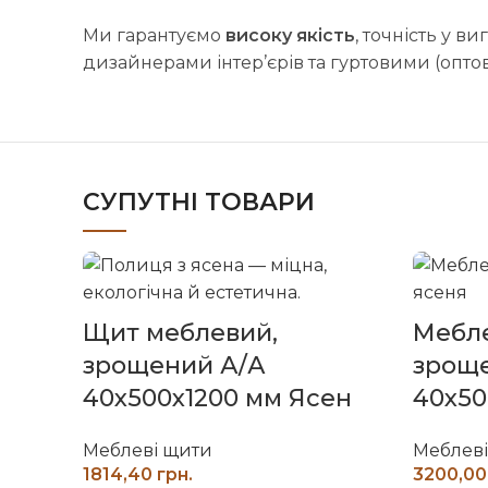
Ми гарантуємо
високу якість
, точність у в
дизайнерами інтер’єрів та гуртовими (опт
СУПУТНІ ТОВАРИ
Щит меблевий,
Мебле
зрощений А/А
зрощ
40х500х1200 мм Ясен
40х50
Меблеві щити
Меблев
грн.