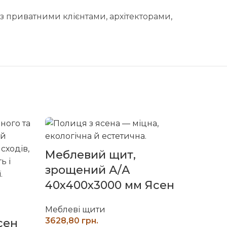
з приватними клієнтами, архітекторами,
Меблевий щит,
зрощений А/А
40х400х3000 мм Ясен
Косо
зро
Меблеві щити
грн.
сен
40х