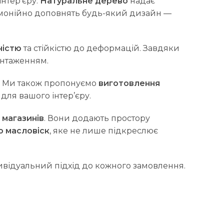
нтер’єру.
Натуральне дерево
надає
армонійно доповнять будь-який дизайн —
ністю
та стійкістю до деформацій. Завдяки
антаженням.
м. Ми також пропонуємо
виготовлення
для вашого інтер’єру.
і магазинів
. Вони додають простору
о масловіск
, яке не лише підкреслює
ндивідуальний підхід до кожного замовлення.