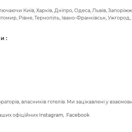
лючаючи Київ, Харків, Дніпро, Одеса, Львів, Запоріжж
омир, Рівне, Тернопіль, Івано-Франківськ, Ужгород
и :
торів, власників готелів. Ми зацікавлені у взаємовиг
наших офіційних
Instagram
,
Facebook