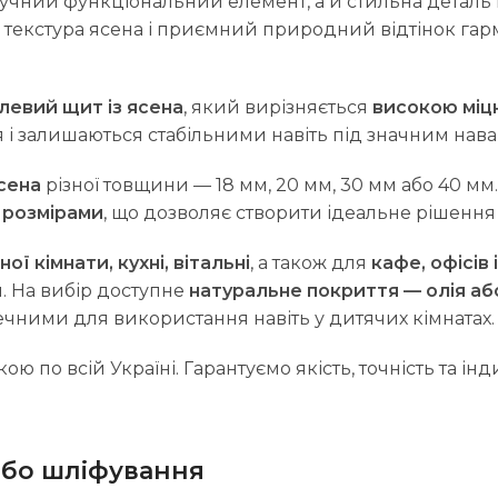
учний функціональний елемент, а й стильна деталь і
а текстура ясена і приємний природний відтінок г
левий щит із ясена
, який вирізняється
високою міц
я і залишаються стабільними навіть під значним нав
ясена
різної товщини — 18 мм, 20 мм, 30 мм або 40 м
 розмірами
, що дозволяє створити ідеальне рішення 
ної кімнати, кухні, вітальні
, а також для
кафе, офісів 
и. На вибір доступне
натуральне покриття — олія аб
ечними для використання навіть у дитячих кімнатах.
ою по всій Україні. Гарантуємо якість, точність та і
або шліфування