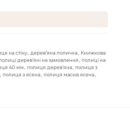
ця на стіну
,
дерев’яна поличка
,
Книжкова
полиці дерев’яні на замовлення
,
полиці на
иця 40 мм
,
полиця дерев’яна
,
полиця з
,
полиця з ясена
,
полиця масив ясена
,