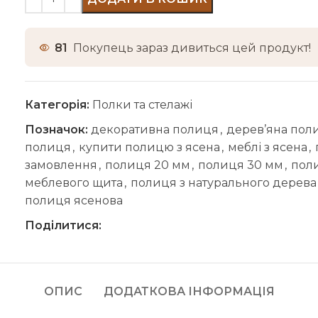
81
Покупець зараз дивиться цей продукт!
Категорія:
Полки та стелажі
Позначок:
декоративна полиця
,
дерев’яна поли
полиця
,
купити полицю з ясена
,
меблі з ясена
,
замовлення
,
полиця 20 мм
,
полиця 30 мм
,
пол
меблевого щита
,
полиця з натурального дерева
полиця ясенова
Поділитися:
ОПИС
ДОДАТКОВА ІНФОРМАЦІЯ