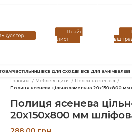
Щит Ясен +38 (093) 300 77 22
В
Прайс
лькулятор
лист
відпра
ТОВАРІВ
СТІЛЬНИЦІ
ВСЕ ДЛЯ СХОДІВ
ВСЕ ДЛЯ БАНІ
МЕБЛЕВІ
Головна
Меблеві щити
Полки та стелажі
Полиця ясенева цільноламельна 20х150х800 мм
Полиця ясенева ціль
20х150х800 мм шліфов
грн.