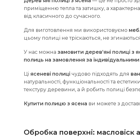
Дерев’яні полиці з ясена
— це не просто зр
приміщенню тепла та затишку, а характерн
від класичного до сучасного.
Для виготовлення ми використовуємо
меб
цьому полиці не тріскаються, не згинаютьс
У нас можна
замовити дерев’яні полиці з 
полиць на замовлення за індивідуальними
Ці
ясеневі полиці
чудово підходять для
ван
натуральності, функціональності та естетик
текстуру деревини, а й робить полиці безп
Купити полицю з ясена
ви можете з доставк
Обробка поверхні: масловіск 