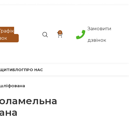
агонка +38 (093) 500 77 22
info@nashles.com.ua
Замовити
Графік
0
вок
дзвінок
 ЩИТИ
БЛОГ
ПРО НАС
 шліфована
ноламельна
ана