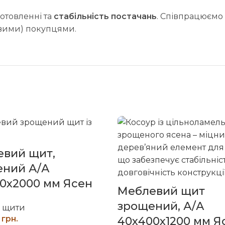
иготовленні та
стабільність постачань
. Співпрацюємо 
овими) покупцями.
вий щит,
ений А/А
0х2000 мм Ясен
Меблевий щит
зрощений, А/А
і щити
грн.
40х400х1200 мм Я