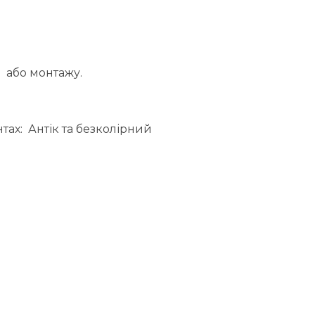
 або монтажу.
ах: Антік та безколірний