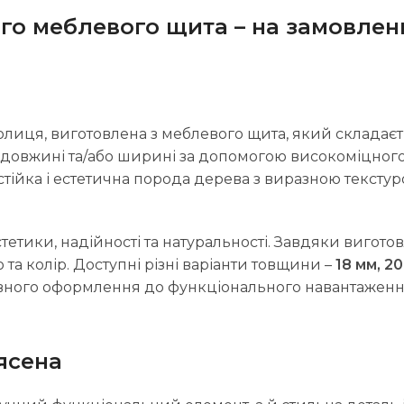
го меблевого щита – на замовлен
олиця, виготовлена з меблевого щита, який складає
 довжині та/або ширині за допомогою високоміцног
тійка і естетична порода дерева з виразною текстур
тетики, надійності та натуральності. Завдяки вигото
та колір. Доступні різні варіанти товщини –
18 мм, 20
ивного оформлення до функціонального навантаженн
ясена