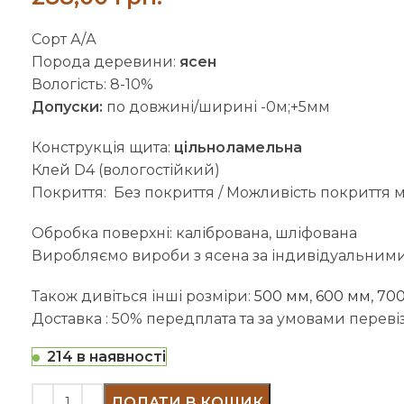
Сорт А/А
Порода деревини:
ясен
Вологість: 8-10%
Допуски:
по довжині/ширині -0м;+5мм
Конструкція щита:
цільноламельна
Клей D4 (вологостійкий)
Покриття: Без покриття / Можливість покриття 
Обробка поверхні: калібрована, шліфована
Виробляємо вироби з ясена за індивідуальними
Також дивіться інші розміри:
500 мм
,
600 мм
,
70
Доставка : 50% передплата та за умовами перевізн
214 в наявності
ДОДАТИ В КОШИК