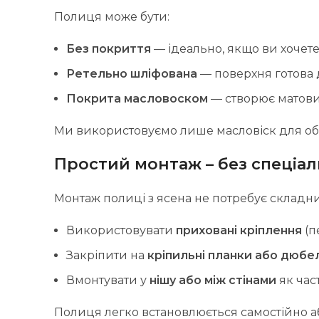
Полиця може бути:
Без покриття
— ідеально, якщо ви хочете
Ретельно шліфована
— поверхня готова 
Покрита масловоском
— створює матовий
Ми використовуємо лише масловіск для обр
Простий монтаж – без спеціал
Монтаж полиці з ясена не потребує складни
Використовувати
приховані кріплення
(п
Закріпити на
кріпильні планки або дюбел
Вмонтувати у
нішу або між стінами
як час
Полиця легко встановлюється самостійно а