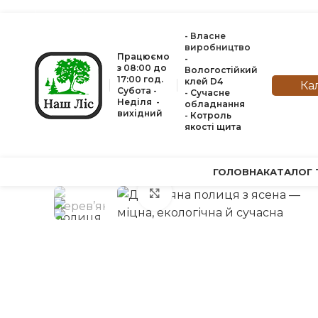
- Власне
виробництво
Працюємо
-
з 08:00 до
Вологостійкий
17:00 год.
клей D4
Ка
Субота -
- Сучасне
Неділя -
обладнання
вихідний
- Котроль
якоcті щита
ГОЛОВНА
КАТАЛОГ 
Натисніть, щоб збільшити