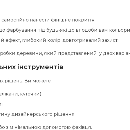
 самостійно нанести фінішне покриття.
до фарбування під будь-які до вподоби вам кольори
 ефект, глибокий колір, довготривалий захист.
обки деревини, який представлений у двох варіант
ьних інструментів
х рішень. Ви можете:
елікани, куточки)
і
тину дизайнерського рішення
бо з мінімальною допомогою фахівця.