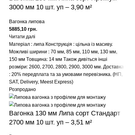
3000 мм 10 шт. уп – 3,90 м²
Вагонка липова
грн.
Читати далі
Матеріал : липа Конструкція : цільна із масиву.
Можливі ширини :
70 мм
,
85 мм
,
110 мм
,
130 мм
,
150 мм
Товщина: 14 мм Також дивіться інші
розміри:
2600
,
2700
,
2800
,
2900
,
3000
мм. Доставка
: 20% передплата та за умовами перевізника. (НП,
SAT, Delivery, Meest Express)
Розпродано
Вагонка 130 мм Липа сорт Стандарт
2700 мм 10 шт. уп – 3,51 м²