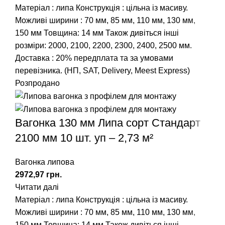
Матеріал : липа Конструкція : цільна із масиву.
Можливі ширини :
70 мм
,
85 мм
,
110 мм
,
130 мм
,
150 мм
Товщина: 14 мм Також дивіться інші
розміри:
2000
,
2100
,
2200
,
2300
,
2400
,
2500
мм.
Доставка : 20% передплата та за умовами
перевізника. (НП, SAT, Delivery, Meest Express)
Розпродано
Вагонка 130 мм Липа сорт Стандарт
2100 мм 10 шт. уп – 2,73 м²
Вагонка липова
грн.
Читати далі
Матеріал : липа Конструкція : цільна із масиву.
Можливі ширини :
70 мм
,
85 мм
,
110 мм
,
130 мм
,
150 мм
Товщина: 14 мм Також дивіться інші