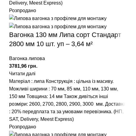
Delivery, Meest Express)
Розпродано
Вагонка 130 мм Липа сорт Стандарт
2800 мм 10 шт. уп – 3,64 м²
Вагонка липова
грн.
Читати далі
Матеріал : липа Конструкція : цільна із масиву.
Можливі ширини :
70 мм
,
85 мм
,
110 мм
,
130 мм
,
150 мм
Товщина: 14 мм Також дивіться інші
розміри:
2600
,
2700
,
2800
,
2900
,
3000
мм. Доставка
: 20% передплата та за умовами перевізника. (НП,
SAT, Delivery, Meest Express)
Розпродано