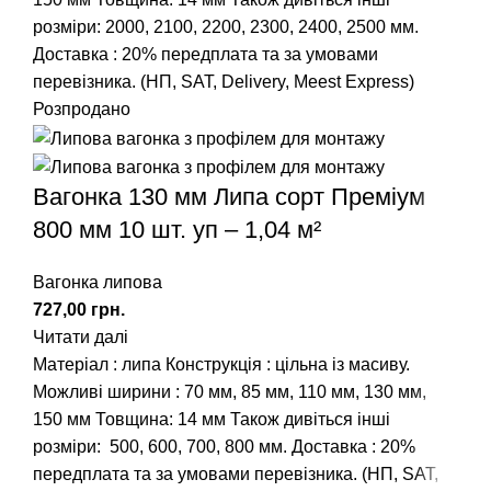
розміри:
2000
,
2100
,
2200
,
2300
,
2400
,
2500
мм.
Доставка : 20% передплата та за умовами
перевізника. (НП, SAT, Delivery, Meest Express)
Розпродано
Вагонка 130 мм Липа сорт Преміум
800 мм 10 шт. уп – 1,04 м²
Вагонка липова
грн.
Читати далі
Матеріал : липа Конструкція : цільна із масиву.
Можливі ширини :
70 мм
,
85 мм
,
110 мм
,
130 мм
,
150 мм
Товщина: 14 мм Також дивіться інші
розміри:
500
,
600
,
700
,
800
мм. Доставка : 20%
передплата та за умовами перевізника. (НП, SAT,