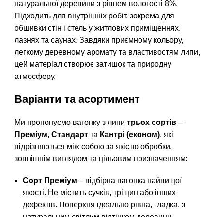
натуральної деревини з рівнем вологості 8%.
Підходить для внутрішніх робіт, зокрема для
обшивки стін і стель у житлових приміщеннях,
лазнях та саунах. Завдяки приємному кольору,
легкому деревному аромату та властивостям липи,
цей матеріал створює затишок та природну
атмосферу.
Варіанти та асортимент
Ми пропонуємо вагонку з липи
трьох сортів
–
Преміум
,
Стандарт
та
Кантрі (економ)
, які
відрізняються між собою за якістю обробки,
зовнішнім виглядом та цільовим призначенням:
Сорт Преміум
– відбірна вагонка найвищої
якості. Не містить сучків, тріщин або інших
дефектів. Поверхня ідеально рівна, гладка, з
натуральним світлим відтінком деревини.