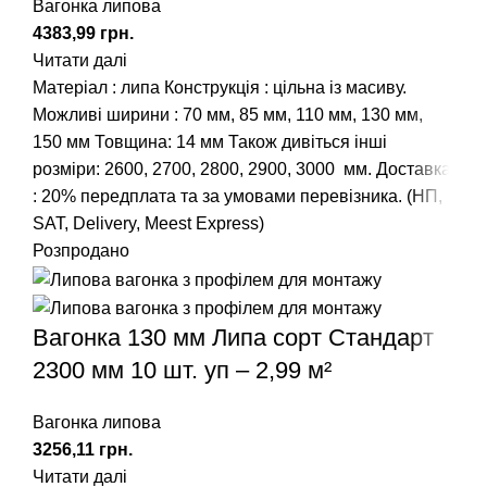
Вагонка липова
грн.
Читати далі
Матеріал : липа Конструкція : цільна із масиву.
Можливі ширини :
70 мм
,
85 мм
,
110 мм
,
130 мм
,
150 мм
Товщина: 14 мм Також дивіться інші
розміри:
2600
,
2700
,
2800
,
2900
,
3000
мм. Доставка
: 20% передплата та за умовами перевізника. (НП,
SAT, Delivery, Meest Express)
Розпродано
Вагонка 130 мм Липа сорт Стандарт
2300 мм 10 шт. уп – 2,99 м²
Вагонка липова
грн.
Читати далі