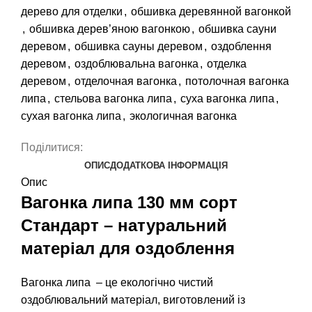
дерево для отделки
,
обшивка деревянной вагонкой
,
обшивка дерев’яною вагонкою
,
обшивка сауни
деревом
,
обшивка сауны деревом
,
оздоблення
деревом
,
оздоблювальна вагонка
,
отделка
деревом
,
отделочная вагонка
,
потолочная вагонка
липа
,
стельова вагонка липа
,
суха вагонка липа
,
сухая вагонка липа
,
экологичная вагонка
Поділитися:
ОПИС
ДОДАТКОВА ІНФОРМАЦІЯ
Опис
Вагонка липа 130 мм сорт
Стандарт – натуральний
матеріал для оздоблення
Вагонка липа
– це екологічно чистий
оздоблювальний матеріал, виготовлений із