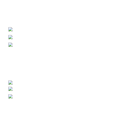
Вагонка, погонаж, дерев'яна пелета
+38 (093) 500-77-22 - Юлія
info@nashles.com.ua
18028, Україна, Черкаси,
вул. Лейтенанта Мукана 17/1
Меблевий щит, стільниці, сходи
+38 (093) 300-77-22 - Наталія
+38 (093) 400-77-22 - Андрій
export@nashles.com.ua
Умови зберігання щита
Галерея – Наш Ліс