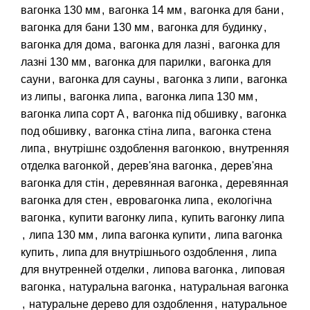
вагонка 130 мм
,
вагонка 14 мм
,
вагонка для бани
,
вагонка для бани 130 мм
,
вагонка для будинку
,
вагонка для дома
,
вагонка для лазні
,
вагонка для
лазні 130 мм
,
вагонка для парилки
,
вагонка для
сауни
,
вагонка для сауны
,
вагонка з липи
,
вагонка
из липы
,
вагонка липа
,
вагонка липа 130 мм
,
вагонка липа сорт А
,
вагонка під обшивку
,
вагонка
под обшивку
,
вагонка стіна липа
,
вагонка стена
липа
,
внутрішнє оздоблення вагонкою
,
внутренняя
отделка вагонкой
,
дерев'яна вагонка
,
дерев'яна
вагонка для стін
,
деревянная вагонка
,
деревянная
вагонка для стен
,
евровагонка липа
,
екологічна
вагонка
,
купити вагонку липа
,
купить вагонку липа
,
липа 130 мм
,
липа вагонка купити
,
липа вагонка
купить
,
липа для внутрішнього оздоблення
,
липа
для внутренней отделки
,
липова вагонка
,
липовая
вагонка
,
натуральна вагонка
,
натуральная вагонка
,
натуральне дерево для оздоблення
,
натуральное