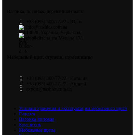
Вагонка, погонаж, деревянная палета
+38 (093) 500-77-22 - Юлия
info@nashles.com.ua
18028, Украина, Черкассы,
ул. Лейтенанта Мукана 17/1
Мебельный щит, ступени, столешницы
+38 (093) 300-77-22 - Наталия
+38 (093) 400-77-22 - Андрей
export@nashles.com.ua
Условия хранения и эксплуатации мебельного щита
Галерея
Вагонка липовая
Брус ясень
Мебельные щиты