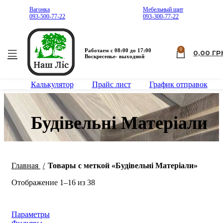
Вагонка
Мебельный щит
093-500-77-22
093-300-77-22
0
Работаем с 08:00 до 17:00
0,00
ГР
Воскресенье- выходной
Калькулятор
Прайс лист
График отправок
Будівельні Матеріали
Главная
Товары с меткой «Будівельні Матеріали»
Отображение 1–16 из 38
Параметры