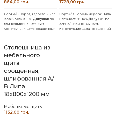
грн.
грн.
Сорт А/В
Породы дерева: Липа
Сорт А/В
Породы дерева: Липа
Влажность: 8-10%
Допуски:
по
Влажность: 8-10%
Допуски:
по
длине/ширине -0м;+5мм
длине/ширине -0м;+5мм
Конструкция щита: сращенный
Конструкция щита: сращенный
Клей: D4 (влагостойкий)
Клей: D4 (влагостойкий)
Покрытие: Без покрытия
Покрытие: Без покрытия
Производитель: Наш Лес
Производитель: Наш Лес
Столешница из
Обработка поверхности:
Обработка поверхности:
калиброванная, шлифованная
калиброванная, шлифованная
мебельного
Производим изделия с липы и
Производим изделия с липы и
щита
ясеня по индивидуальным
ясеня по индивидуальным
размерам, уточняйте у
размерам, уточняйте у
срощенная,
менеджера.
менеджера.
шлифованная А/
В Липа
18х800х1200 мм
Мебельные щиты
грн.