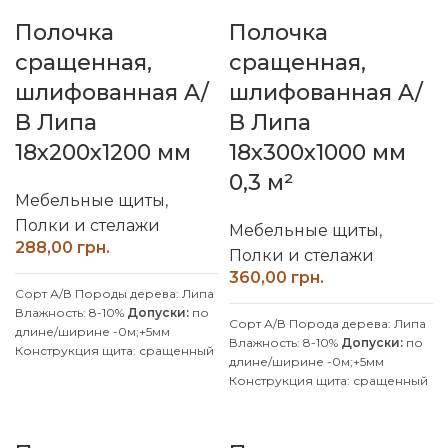
Полочка
Полочка
сращенная,
сращенная,
шлифованная A/
шлифованная A/
В Липа
В Липа
18х200х1200 мм
18х300х1000 мм
0,3 м²
Мебельные щиты
,
Полки и стелажи
Мебельные щиты
,
грн.
Полки и стелажи
грн.
Сорт А/В
Породы дерева: Липа
Влажность: 8-10%
Допуски:
по
Сорт А/В
Порода дерева: Липа
длине/ширине -0м;+5мм
Влажность: 8-10%
Допуски:
по
Конструкция щита: сращенный
длине/ширине -0м;+5мм
Клей: D4 (влагостойкий)
Конструкция щита: сращенный
Покрытие: Без покрытия
Клей: D4 (влагостойкий)
Производитель: Наш Лес
Покрытие: Без покрытия
Обработка поверхности:
Производитель: Наш Лес
калиброванная, шлифованная