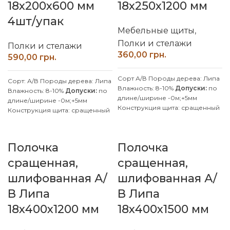
18х200х600 мм
18х250х1200 мм
4шт/упак
Мебельные щиты
,
Полки и стелажи
Полки и стелажи
грн.
грн.
Сорт А/В
Породы дерева: Липа
Сорт: А/В
Породы дерева: Липа
Влажность: 8-10%
Допуски:
по
Влажность: 8-10%
Допуски:
по
длине/ширине -0м;+5мм
длине/ширине -0м;+5мм
Конструкция щита: сращенный
Конструкция щита: сращенный
Клей: D4 (влагостойкий)
Клей: D4 (влагостойкий)
Покрытие: Без покрытия
Покрытие: Без покрытия
Производитель: Наш Лес
Производитель: Наш Лес
Полочка
Полочка
Обработка поверхности:
Обработка поверхности:
калиброванная, шлифованная
калиброванная, шлифованная
сращенная,
сращенная,
Производим изделия с липы и
Производим изделия с липы и
шлифованная А/
шлифованная А/
ясеня по индивидуальным
ясеня по индивидуальным
размерам, уточняйте у
размерам, уточняйте у
В Липа
В Липа
менеджера.
менеджера.
18х400х1200 мм
18х400х1500 мм