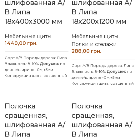
шлифованная A/
размерам, уточняйте у
шлифованная А/
ясеня по индивидуальным
менеджера.
размерам, уточняйте у
В Липа
В Липа
менеджера.
18х400х3000 мм
18х200х1200 мм
Мебельные щиты
Мебельные щиты
,
грн.
Полки и стелажи
грн.
Сорт А/В
Породы дерева: Липа
Влажность: 8-10%
Допуски:
по
Сорт А/В
Породы дерева: Липа
длине/ширине -0м;+5мм
Влажность: 8-10%
Допуски:
по
Конструкция щита: сращенный
длине/ширине -0м;+5мм
Клей: D4 (влагостойкий)
Конструкция щита: сращенный
Покрытие: Без покрытия
Клей: D4 (влагостойкий)
Производитель: Наш Лес
Покрытие: Без покрытия
Обработка поверхности:
Производитель: Наш Лес
Полочка
Полочка
калиброванная, шлифованная
Обработка поверхности:
Производим изделия с липы и
калиброванная, шлифованная
сращенная,
сращенная,
ясеня по индивидуальным
Производим изделия с липы и
размерам, уточняйте у
шлифованная А/
шлифованная А/
ясеня по индивидуальным
менеджера.
размерам, уточняйте у
В Липа
В Липа
менеджера.