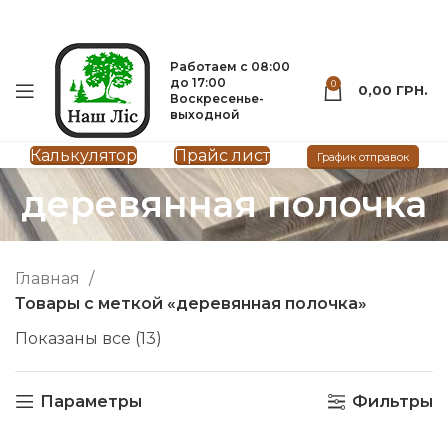
Вагонка
Мебельный щит
093-500-77-22
093-300-77-22
Работаем с 08:00
до 17:00
0
0,00
ГРН.
Воскресенье-
выходной
Калькулятор
Прайс лист
График отправок
деревянная полочка
Главная
Товары с меткой «деревянная полочка»
Показаны все (13)
Параметры
Фильтры