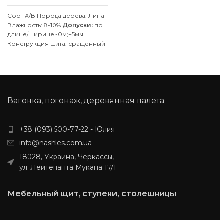
Сорт А/В
Порода дерева: Липа
Влажность: 8-10%
Допуски:
по
длине/ширине -0м;+5мм
Конструкция щита: сращенный
Клей: D4 (влагостойкий)
Покрытие: Без покрытия
Производитель: Наш Лес
Обработка поверхности:
калиброванная, шлифованная
Производим изделия с липы и
Вагонка, погонаж, деревянная палета
ясеня по индивидуальным
размерам, уточняйте у
менеджера.
+38 (093) 500-77-22 - Юлия
info@nashles.com.ua
18028, Украина, Черкассы,
ул. Лейтенанта Мукана 17/1
Мебельный щит, ступени, столешницы