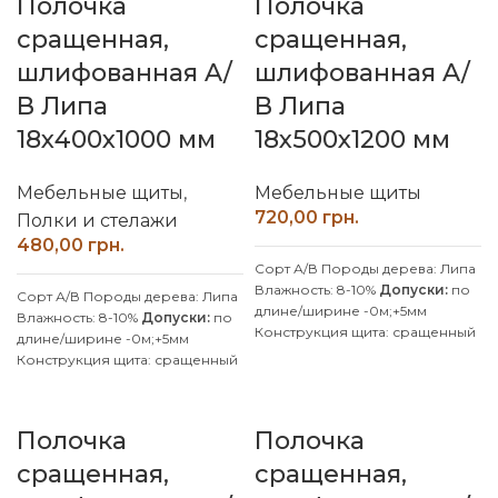
Полочка
Полочка
Обработка поверхности:
Производим изделия с липы и
калиброванная, шлифованная
сращенная,
сращенная,
ясеня по индивидуальным
Производим изделия с липы и
размерам, уточняйте у
шлифованная A/
шлифованная A/
ясеня по индивидуальным
менеджера.
размерам, уточняйте у
В Липа
В Липа
менеджера.
18х400х1000 мм
18х500х1200 мм
Мебельные щиты
,
Мебельные щиты
грн.
Полки и стелажи
грн.
Сорт А/В
Породы дерева: Липа
Влажность: 8-10%
Допуски:
по
Сорт А/В
Породы дерева: Липа
длине/ширине -0м;+5мм
Влажность: 8-10%
Допуски:
по
Конструкция щита: сращенный
длине/ширине -0м;+5мм
Клей: D4 (влагостойкий)
Конструкция щита: сращенный
Покрытие: Без покрытия
Клей: D4 (влагостойкий)
Производитель: Наш Лес
Покрытие: Без покрытия
Обработка поверхности:
Производитель: Наш Лес
Полочка
Полочка
калиброванная, шлифованная
Обработка поверхности:
Производим изделия с липы и
калиброванная, шлифованная
сращенная,
сращенная,
ясеня по индивидуальным
Производим изделия с липы и