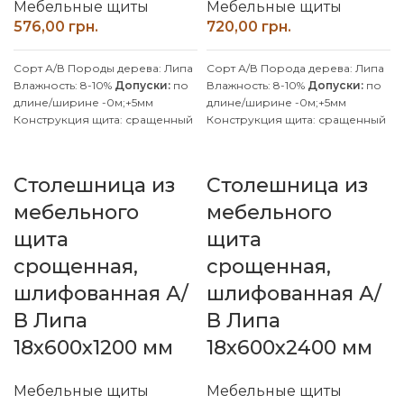
Мебельные щиты
Мебельные щиты
грн.
грн.
Сорт А/В
Породы дерева: Липа
Сорт А/В
Порода дерева: Липа
Влажность: 8-10%
Допуски:
по
Влажность: 8-10%
Допуски:
по
длине/ширине -0м;+5мм
длине/ширине -0м;+5мм
Конструкция щита: сращенный
Конструкция щита: сращенный
Клей: D4 (влагостойкий)
Клей: D4 (влагостойкий)
Покрытие: Без покрытия
Покрытие: Без покрытия
Производитель: Наш Лес
Производитель: Наш Лес
Столешница из
Столешница из
Обработка поверхности:
Обработка поверхности:
калиброванная, шлифованная
калиброванная, шлифованная
мебельного
мебельного
Производим изделия с липы и
Производим изделия с липы и
щита
щита
ясеня по индивидуальным
ясеня по индивидуальным
размерам, уточняйте у
размерам, уточняйте у
срощенная,
срощенная,
менеджера.
менеджера.
шлифованная А/
шлифованная А/
В Липа
В Липа
18х600х1200 мм
18х600х2400 мм
Мебельные щиты
Мебельные щиты