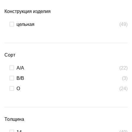
Конструкция изделия
цельная
(49)
Сорт
А/А
(22)
В/В
(3)
О
(24)
Толщина