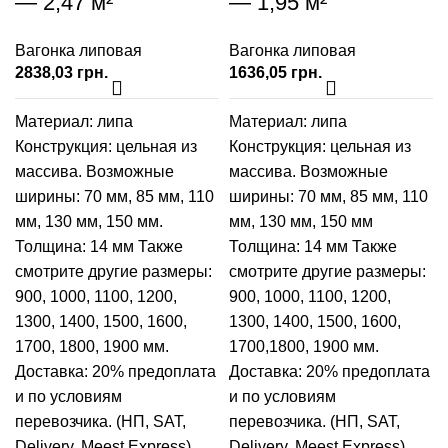
— 2,47 м²
— 1,95 м²
Вагонка липовая
Вагонка липовая
грн.
грн.
Материал: липа
Материал: липа
Конструкция: цельная из
Конструкция: цельная из
массива. Возможные
массива. Возможные
ширины:
70 мм
,
85 мм
,
110
ширины:
70 мм
,
85 мм
,
110
мм
,
130 мм
,
150 мм
.
мм
,
130 мм
,
150 мм
Толщина: 14 мм Также
Толщина: 14 мм Также
смотрите другие размеры:
смотрите другие размеры:
900
,
1000
,
1100
,
1200
,
900
,
1000
,
1100
,
1200
,
1300
,
1400
,
1500
,
1600
,
1300
,
1400
,
1500
,
1600
,
1700
,
1800
,
1900
мм.
1700
,
1800
,
1900
мм.
Доставка: 20% предоплата
Доставка: 20% предоплата
и по условиям
и по условиям
перевозчика. (НП, SAT,
перевозчика. (НП, SAT,
Delivery, Meest Express)
Delivery, Meest Express)