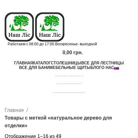
Работаем с 08:00 до 17:00 Воскресенье- выходной
0,00
грн.
ГЛАВНАЯ
КАТАЛОГ
СТОЛЕШНИЦЫ
ВСЕ ДЛЯ ЛЕСТНИЦЫ
ВСЕ ДЛЯ БАНИ
МЕБЕЛЬНЫЕ ЩИТЫ
БЛОГ
О НАС
Калькулятор
Прайс лист
натуральное дерево для
График отправок
отделки
Главная
Товары с меткой «натуральное дерево для
отделки»
Отображение 1–16 из 49