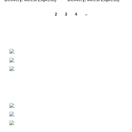
1
2
3
4
→
Вагонка, погонаж, деревянная палета
+38 (093) 500-77-22 - Юлия
info@nashles.com.ua
18028, Украина, Черкассы,
ул. Лейтенанта Мукана 17/1
Мебельный щит, ступени, столешницы
+38 (093) 300-77-22 - Наталия
+38 (093) 400-77-22 - Андрей
export@nashles.com.ua
Условия хранения и эксплуатации мебельного щита