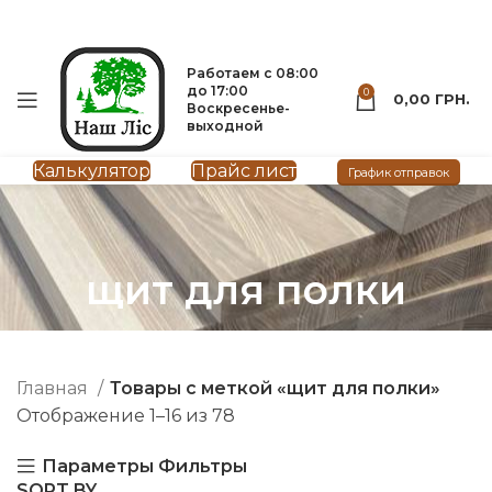
Вагонка
Мебельный щит
093-500-77-22
093-300-77-22
Работаем с 08:00
до 17:00
0
0,00
ГРН.
Воскресенье-
выходной
Калькулятор
Прайс лист
График отправок
щит для полки
Главная
Товары с меткой «щит для полки»
Отображение 1–16 из 78
Параметры
Фильтры
SORT BY