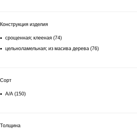
Конструкция изделия
срощенная; клееная
(74)
цельноламельная; из масива дерева
(76)
Сорт
А/А
(150)
Толщина