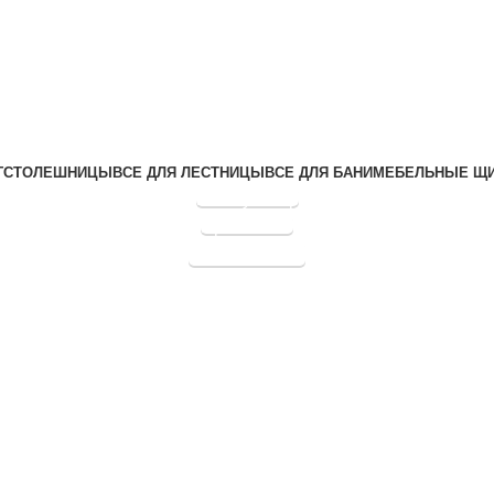
Г
СТОЛЕШНИЦЫ
ВСЕ ДЛЯ ЛЕСТНИЦЫ
ВСЕ ДЛЯ БАНИ
МЕБЕЛЬНЫЕ Щ
Калькулятор
Прайс лист
График отправок