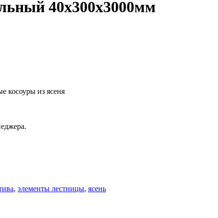
ельный 40х300х3000мм
е косоуры из ясеня
неджера.
тива
,
элементы лестницы
,
ясень