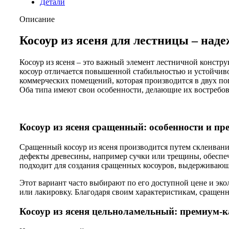
Детали
Описание
Косоур из ясеня для лестницы – над
Косоур из ясеня – это важный элемент лестничной констру
косоур отличается повышенной стабильностью и устойчиво
коммерческих помещений, которая производится в двух п
Оба типа имеют свои особенности, делающие их востребо
Косоур из ясеня сращенный: особенности и п
Сращенный косоур из ясеня производится путем склеивани
дефекты древесины, например сучки или трещины, обеспеч
подходит для создания сращенных косоуров, выдерживающ
Этот вариант часто выбирают по его доступной цене и эк
или лакировку. Благодаря своим характеристикам, сращен
Косоур из ясеня цельноламельный: премиум-к