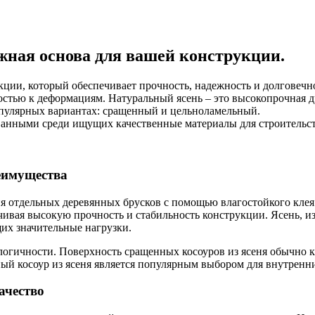
ежная основа для вашей конструкции.
кции, который обеспечивает прочность, надежность и долговечн
стью к деформациям. Натуральный ясень – это высокопрочная др
опулярных вариантах: сращенный и цельноламельный.
ванными среди ищущих качественные материалы для строительст
реимущества
я отдельных деревянных брусков с помощью влагостойкого клея 
ивая высокую прочность и стабильность конструкции. Ясень, из
их значительные нагрузки.
ологичности. Поверхность сращенных косоуров из ясеня обычно 
ный косоур из ясеня является популярным выбором для внутренн
ачество