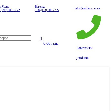
0
 Ясень
Вагонка
info@nashles.com.ua
 (093) 300 77 22
+38 (093) 500 77 22
0,00
грн.
Замовити
дзвінок