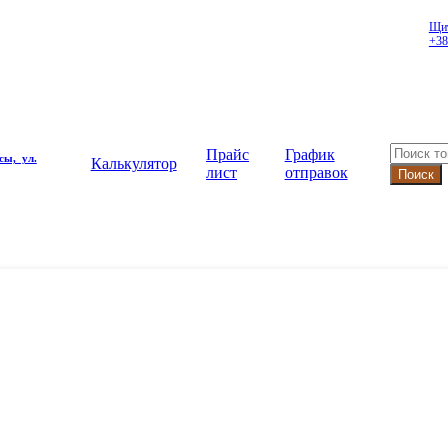
Щит
+38
Прайс
График
сы, ул.
Калькулятор
лист
отправок
Поиск