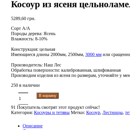
Косоур из ясеня цельнолам
5289,60
грн.
Сорт А/А
Породы дерева: Ясень
Влажность: 8-10%
Конструкция: цельная
Имеющиеся длины 2000мм, 2500мм,
3000 мм
или сращенны
Производитель: Наш Лес
Обработка поверхности: калиброванная, шлифованная
Производим изделия из ясеня по размерам, уточняйте у ме
250 в наличии
В корзину
91
Покупатель смотрят этот продукт сейчас!
Категория:
Косоуры и тетявы
Метки:
Косоур
,
Лестницы
,
те
Описание