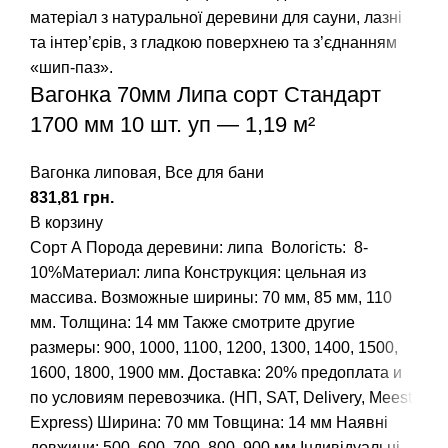
Вагонка 70мм Липа сорт Стандарт
1700 мм 10 шт. уп — 1,19 м²
Вагонка липовая
,
Все для бани
грн.
В корзину
Сорт А
Порода деревини: липа
Вологість: 8-
10%Материал: липа Конструкция: цельная из
массива. Возможные ширины: 70 мм, 85 мм, 110
мм. Толщина: 14 мм Также смотрите другие
размеры:
900
,
1000
,
1100
,
1200
,
1300
,
1400
,
1500
,
1600
,
1800
,
1900
мм. Доставка: 20% предоплата и
по условиям перевозчика. (НП, SAT, Delivery, Meest
Express) Ширина: 70 мм Товщина: 14 мм
Наявні
довжини: 500, 600, 700, 800, 900 мм
Індивідуальні