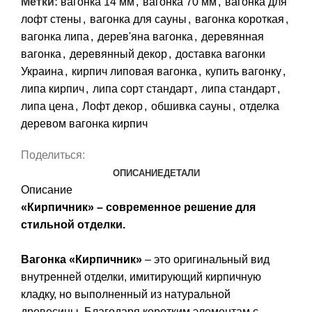
Метки:
вагонка 14 мм
,
вагонка 70 мм
,
вагонка для
лофт стены
,
вагонка для сауны
,
вагонка короткая
,
вагонка липа
,
дерев'яна вагонка
,
деревянная
вагонка
,
деревянный декор
,
доставка вагонки
Украина
,
кирпич липовая вагонка
,
купить вагонку
,
липа кирпич
,
липа сорт стандарт
,
липа стандарт
,
липа цена
,
Лофт декор
,
обшивка сауны
,
отделка
деревом вагонка кирпич
Поделиться:
ОПИСАНИЕ
ДЕТАЛИ
Описание
«Кирпичник» – современное решение для
стильной отделки.
Вагонка «Кирпичник»
– это оригинальный вид
внутренней отделки, имитирующий кирпичную
кладку, но выполненный из натуральной
древесины. Благодаря коротким элементам с