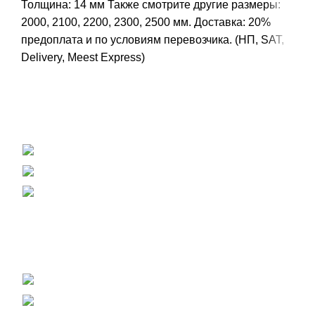
Толщина: 14 мм
Также смотрите другие размеры:
2000
,
2100
,
2200
,
2300
,
2500
мм.
Доставка: 20%
предоплата и по условиям перевозчика. (НП, SAT,
Delivery, Meest Express)
Вагонка, погонаж, деревянная палета
+38 (093) 500-77-22 - Юлия
info@nashles.com.ua
18028, Украина, Черкассы,
ул. Лейтенанта Мукана 17/1
Мебельный щит, ступени, столешницы
+38 (093) 300-77-22 - Наталия
+38 (093) 400-77-22 - Андрей