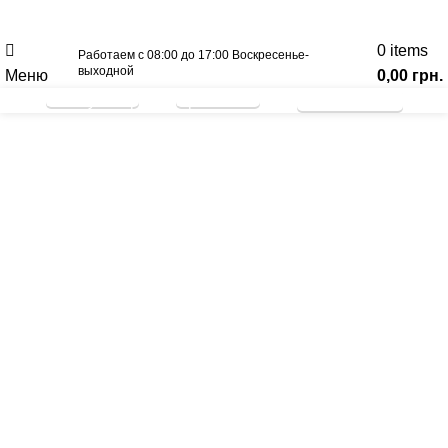
Вагонка
Мебельный щит
093-500-77-22
093-300-77-22
0
items
Работаем с 08:00 до 17:00 Воскресенье-
выходной
Меню
0,00
грн.
Калькулятор
Прайс лист
График отправок
нажмите, чтобы увеличить