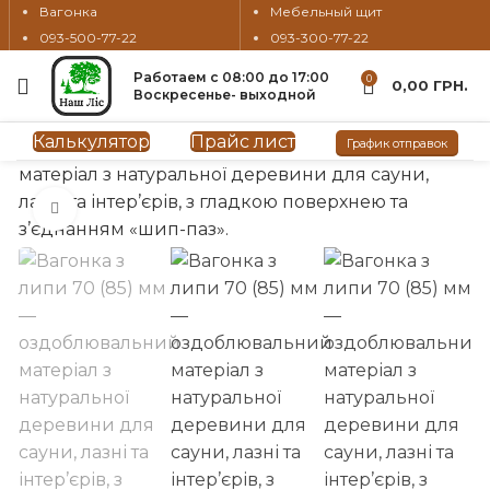
Вагонка
Мебельный щит
093-500-77-22
093-300-77-22
Работаем с 08:00 до 17:00
0
0,00
ГРН.
Воскресенье- выходной
Калькулятор
Прайс лист
График отправок
нажмите, чтобы увеличить