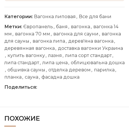
Категории:
Вагонка липовая
,
Все для бани
Метки:
Європанель
,
баня
,
вагонка
,
вагонка 14
мм
,
вагонка 70 мм
,
вагонка для сауни
,
вагонка
для сауны
,
вагонка липа
,
дерев'яна вагонка
,
деревянная вагонка
,
доставка вагонки Украина
,
купить вагонку
,
лазня
,
липа сорт стандарт
,
липа стандарт
,
липа цена
,
облицювальна дошка
,
обшивка сауны
,
отделка деревом
,
парилка
,
планка
,
сауна
,
фасадна дошка
Поделиться:
ПОХОЖИЕ