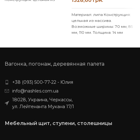
грн.
массива.
Возможные ширины:
70 мм, 85 мм, 110 мм.
Толщина:
Материал: липа
Конструкция:
14 мм
Также смотрите другие
цельная из массива.
размеры: 250, 300, 350, 400,
Возможные ширины: 70 мм, 85
450 мм.
Доставка: 20%
мм, 110 мм.
Толщина: 14 мм
подписка и по условиям
Также смотрите другие
перевозчика. (НП, SAT, Delivery,
размеры:
2100
,
2200
,
2300
,
Meest Express)
2400
,
2500
мм.
Доставка: 20%
предоплата и по условиям
перевозчика. (НП, SAT, Delivery,
Вагонка, погонаж, деревянная палета
Meest Express)
+38 (093) 500-77-22 - Юлия
info@nashles.com.ua
18028, Украина, Черкассы,
ул. Лейтенанта Мукана 17/1
Мебельный щит, ступени, столешницы