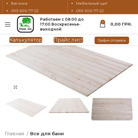
Вагонка
Мебельный щит
093-500-77-22
093-300-77-22
Работаем с 08:00 до
0
0,00
ГРН.
17:00 Воскресенье-
выходной
Калькулятор
Прайс лист
График отправок
нажмите, чтобы увеличить
Главная
Все для бани