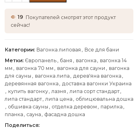
19
Покупателей смотрят этот продукт
сейчас!
Категории:
Вагонка липовая
,
Все для бани
Метки:
Європанель
,
баня
,
вагонка
,
вагонка 14
мм
,
вагонка 70 мм
,
вагонка для сауни
,
вагонка
для сауны
,
вагонка липа
,
дерев'яна вагонка
,
деревянная вагонка
,
доставка вагонки Украина
,
купить вагонку
,
лазня
,
липа сорт стандарт
,
липа стандарт
,
липа цена
,
облицювальна дошка
,
обшивка сауны
,
отделка деревом
,
парилка
,
планка
,
сауна
,
фасадна дошка
Поделиться: