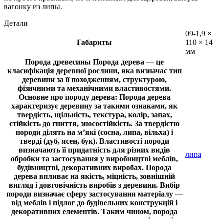
вагонку из липы.
Детали
09-1,9 ×
Габариты
110 × 14
мм
Порода древесины
Порода дерева — це
класифікація деревної рослини, яка визначає тип
деревини за її походженням, структурою,
фізичними та механічними властивостями.
Основне про породу дерева: Порода дерева
характеризує деревину за такими ознаками, як
твердість, щільність, текстура, колір, запах,
стійкість до гниття, зносостійкість. За твердістю
породи ділять на м’які (сосна, липа, вільха) і
тверді (дуб, ясен, бук). Властивості породи
визначають її придатність для різних видів
липа
обробки та застосування у виробництві меблів,
будівництві, декоративних виробах. Порода
дерева впливає на якість, міцність, зовнішній
вигляд і довговічність виробів з деревини. Вибір
породи визначає сферу застосування матеріалу —
від меблів і підлог до будівельних конструкцій і
декоративних елементів. Таким чином, порода