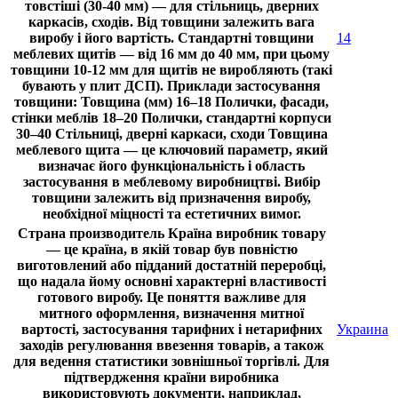
товстіші (30-40 мм) — для стільниць, дверних
каркасів, сходів. Від товщини залежить вага
виробу і його вартість. Стандартні товщини
14
меблевих щитів — від 16 мм до 40 мм, при цьому
товщини 10-12 мм для щитів не виробляють (такі
бувають у плит ДСП). Приклади застосування
товщини: Товщина (мм) 16–18 Полички, фасади,
стінки меблів 18–20 Полички, стандартні корпуси
30–40 Стільниці, дверні каркаси, сходи Товщина
меблевого щита — це ключовий параметр, який
визначає його функціональність і область
застосування в меблевому виробництві. Вибір
товщини залежить від призначення виробу,
необхідної міцності та естетичних вимог.
Страна производитель
Країна виробник товару
— це країна, в якій товар був повністю
виготовлений або підданий достатній переробці,
що надала йому основні характерні властивості
готового виробу. Це поняття важливе для
митного оформлення, визначення митної
вартості, застосування тарифних і нетарифних
Украина
заходів регулювання ввезення товарів, а також
для ведення статистики зовнішньої торгівлі. Для
підтвердження країни виробника
використовують документи, наприклад,