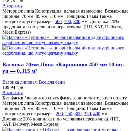
218,79
грн.
В корзину
Материал: липа
Конструкция: цельная из массива.
Возможные
ширины: 70 мм, 85 мм, 110 мм.
Толщина: 14 мм
Также
смотрите другие размеры:
500
,
700
,
800
мм.
Доставка: 20%
предоплата и по условиям перевозчика. (НП, SAT, Delivery,
Meest Express)
Вагонка 70мм Липа «Кирпичик» 450 мм 10 шт.
уп — 0,315 м²
Вагонка липовая
,
Все для бани
109,94
грн.
В корзину
Без фаски /
возможно снять фаску за дополнительную оплату
Материал: липа
Конструкция: цельная из массива.
Возможные
ширины: 70 мм, 85 мм, 110 мм.
Толщина: 14 мм
Также
смотрите другие размеры:
200
,
250
,
300
,
350
,
400
мм.
Доставка: 20% подписка и по условиям перевозчика. (НП,
SAT, Delivery, Meest Express)