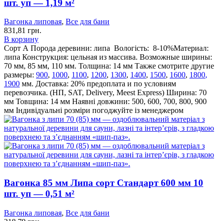
шт. уп — 1,19 м²
Вагонка липовая
,
Все для бани
831,81
грн.
В корзину
Сорт А
Порода деревини: липа
Вологість: 8-10%Материал:
липа Конструкция: цельная из массива. Возможные ширины:
70 мм, 85 мм, 110 мм. Толщина: 14 мм Также смотрите другие
размеры:
900
,
1000
,
1100
,
1200
,
1300
,
1400
,
1500
,
1600
,
1800
,
1900
мм. Доставка: 20% предоплата и по условиям
перевозчика. (НП, SAT, Delivery, Meest Express) Ширина: 70
мм Товщина: 14 мм
Наявні довжини: 500, 600, 700, 800, 900
мм
Індивідуальні розміри погоджуйте із менеджером
Вагонка 85 мм Липа сорт Стандарт 600 мм 10
шт. уп — 0,51 м²
Вагонка липовая
,
Все для бани