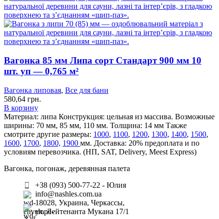
Вагонка 85 мм Липа сорт Стандарт 900 мм 10
шт. уп — 0,765 м²
Вагонка липовая
,
Все для бани
580,64
грн.
В корзину
Материал: липа
Конструкция: цельная из массива.
Возможные
ширины: 70 мм, 85 мм, 110 мм.
Толщина: 14 мм
Также
смотрите другие размеры:
1000
,
1100
,
1200
,
1300
,
1400
,
1500
,
1600
,
1700
,
1800,
1900
мм.
Доставка: 20% предоплата и по
условиям перевозчика. (НП, SAT, Delivery, Meest Express)
Вагонка, погонаж, деревянная палета
+38 (093) 500-77-22 - Юлия
info@nashles.com.ua
18028, Украина, Черкассы,
ул. Лейтенанта Мукана 17/1