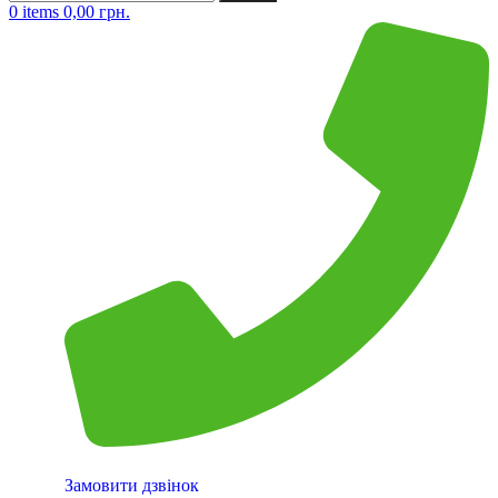
0
items
0,00
грн.
Замовити дзвінок