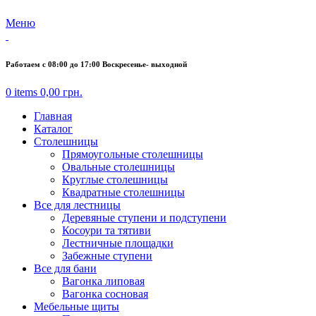
Меню
Работаем с 08:00 до 17:00 Воскресенье- выходной
0
items
0,00
грн.
Главная
Каталог
Столешницы
Прямоугольные столешницы
Овальные столешницы
Круглые столешницы
Квадратные столешницы
Все для лестницы
Деревяные ступени и подступени
Косоури та тятиви
Лестничные площадки
Забежные ступени
Все для бани
Вагонка липовая
Вагонка сосновая
Мебельные щиты