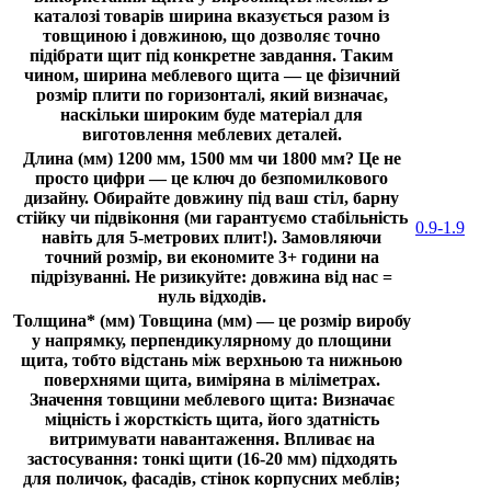
каталозі товарів ширина вказується разом із
товщиною і довжиною, що дозволяє точно
підібрати щит під конкретне завдання. Таким
чином, ширина меблевого щита — це фізичний
розмір плити по горизонталі, який визначає,
наскільки широким буде матеріал для
виготовлення меблевих деталей.
Длина (мм)
1200 мм, 1500 мм чи 1800 мм? Це не
просто цифри — це ключ до безпомилкового
дизайну. Обирайте довжину під ваш стіл, барну
стійку чи підвіконня (ми гарантуємо стабільність
0.9-1.9
навіть для 5-метрових плит!). Замовляючи
точний розмір, ви економите 3+ години на
підрізуванні. Не ризикуйте: довжина від нас =
нуль відходів.
Толщина* (мм)
Товщина (мм) — це розмір виробу
у напрямку, перпендикулярному до площини
щита, тобто відстань між верхньою та нижньою
поверхнями щита, виміряна в міліметрах.
Значення товщини меблевого щита: Визначає
міцність і жорсткість щита, його здатність
витримувати навантаження. Впливає на
застосування: тонкі щити (16-20 мм) підходять
для поличок, фасадів, стінок корпусних меблів;