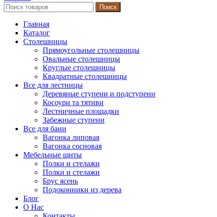
Поиск
Главная
Каталог
Столешницы
Прямоугольные столешницы
Овальные столешницы
Круглые столешницы
Квадратные столешницы
Все для лестницы
Деревяные ступени и подступени
Косоури та тятиви
Лестничные площадки
Забежные ступени
Все для бани
Вагонка липовая
Вагонка сосновая
Мебельные щиты
Полки и стелажи
Полки и стелажи
Брус ясень
Подоконники из дерева
Блог
О Нас
Контакты