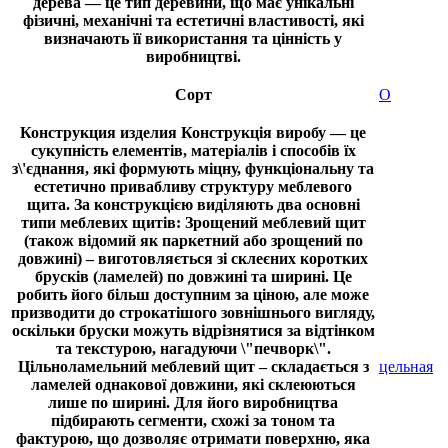
дерева — це тип деревини, що має унікальні
фізичні, механічні та естетичні властивості, які
визначають її використання та цінність у
виробництві.
Сорт
О
Конструкция изделия
Конструкція виробу — це
сукупність елементів, матеріалів і способів їх
з\'єднання, які формують міцну, функціональну та
естетично привабливу структуру меблевого
щита. За конструкцією виділяють два основні
типи меблевих щитів: Зрощений меблевий щит
(також відомий як паркетний або зрощений по
довжині) – виготовляється зі склеєних коротких
брусків (ламелей) по довжині та ширині. Це
робить його більш доступним за ціною, але може
призводити до строкатішого зовнішнього вигляду,
оскільки бруски можуть відрізнятися за відтінком
та текстурою, нагадуючи \"печворк\".
Цільноламельний меблевий щит – складається з
цельная
ламелей однакової довжини, які склеюються
лише по ширині. Для його виробництва
підбирають сегменти, схожі за тоном та
фактурою, що дозволяє отримати поверхню, яка