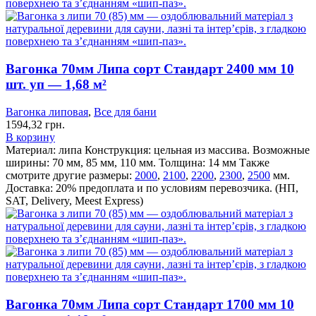
Вагонка 70мм Липа сорт Стандарт 2400 мм 10
шт. уп — 1,68 м²
Вагонка липовая
,
Все для бани
1594,32
грн.
В корзину
Материал: липа
Конструкция: цельная из массива.
Возможные
ширины: 70 мм, 85 мм, 110 мм.
Толщина: 14 мм
Также
смотрите другие размеры:
2000
,
2100
,
2200
,
2300
,
2500
мм.
Доставка: 20% предоплата и по условиям перевозчика. (НП,
SAT, Delivery, Meest Express)
Вагонка 70мм Липа сорт Стандарт 1700 мм 10