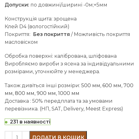
Допуски:
по довжині/ширині -0м;+5мм
Конструкція щита: зрощена
Клей D4 (вологостійкий)
Покриття:
Без покриття
/ Можливість покриття
масловіском
Обробка поверхні: калібрована, шліфована
Виробляємо вироби з ясена за індивідуальними
розмірами, уточнюйте у менеджера.
Також дивіться інші розміри:
500 мм
,
600 мм
,
700
мм
,
800 мм
,
900 мм
,
1000 мм
Доставка : 50% передплата та за умовами
перевізника. (НП, SAT, Delivery, Meest Express)
231 в наявності
ДОДАТИ В КОШИК