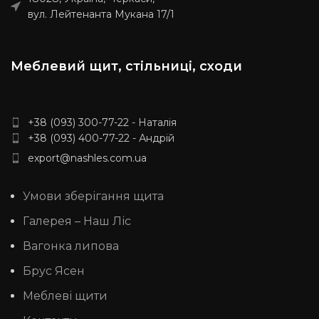
ясена за індивідуальними
ясена за індивідуальними
вул. Лейтенанта Мукана 17/1
розмірами, уточнюйте у
розмірами, уточнюйте у
менеджера. Доставка: 20%
менеджера. Доставка: 20%
передоплати та за умовами
передоплати та за умовами
перевізника. (НП, SAT, Delivery,
перевізника. (НП, SAT, Delivery,
Меблевий щит, стільниці, сходи
Meest Express)
Meest Express)
+38 (093) 300-77-22 - Наталія
+38 (093) 400-77-22 - Андрій
export@nashles.com.ua
Умови зберігання щита
Галерея – Наш Ліс
Вагонка липова
Брус Ясен
Меблеві щити