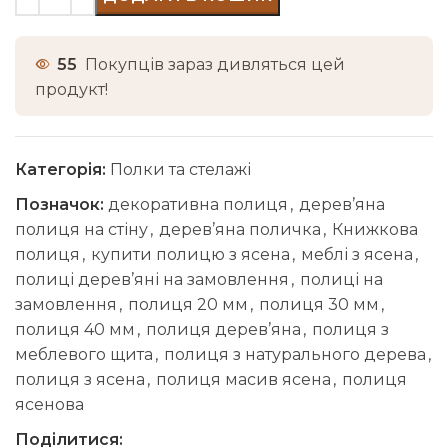
55
Покупців зараз дивляться цей
продукт!
Категорія:
Полки та стелажі
Позначок:
декоративна полиця
,
дерев’яна
полиця на стіну
,
дерев’яна поличка
,
Книжкова
полиця
,
купити полицю з ясена
,
меблі з ясена
,
полиці дерев’яні на замовлення
,
полиці на
замовлення
,
полиця 20 мм
,
полиця 30 мм
,
полиця 40 мм
,
полиця дерев’яна
,
полиця з
меблевого щита
,
полиця з натурального дерева
,
полиця з ясена
,
полиця масив ясена
,
полиця
ясенова
Поділитися: