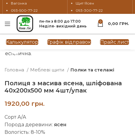
Вагонка
Щит Ясен
093-500-77-22
093-300-77-22
пн-пн з 8:00 до 17:00
0
0,00
ГРН.
Неділя- вихідний день
Калькулятор
Графік відправок
Прайс лист
Натисніть, щоб збільшити
Головна
Меблеві щити
Полки та стелажі
Полиця з масива ясена, шліфована
40х200х500 мм 4шт/упак
грн.
Сорт А/А
Порода деревини:
ясен
Вологість: 8-10%