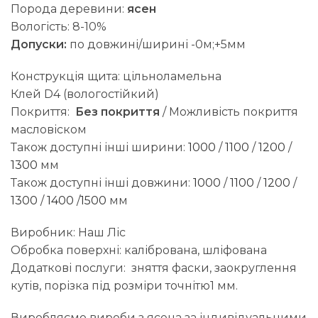
Порода деревини:
ясен
Вологість: 8-10%
Допуски:
по довжині/ширині -0м;+5мм
Конструкція щита: цільноламельна
Клей D4 (вологостійкий)
Покриття:
Без покриття
/ Можливість покриття
масловіском
Також доступні інші ширини:
1000
/
1100
/
1200
/
1300
мм
Також доступні інші довжини:
1000
/
1100
/
1200
/
1300
/
1400
/
1500
мм
Виробник: Наш Ліс
Обробка поверхні: калібрована, шліфована
Додаткові послуги: зняття фаски, заокруглення
кутів, порізка під розміри точнітю1 мм.
Виробляємо вироби з ясена за індивідуальними