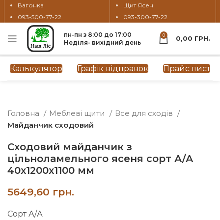
Вагонка
Щит Ясен
093-500-77-22
093-300-77-22
пн-пн з 8:00 до 17:00
0
0,00
ГРН.
Неділя- вихідний день
Натисніть, щоб збільшити
Калькулятор
Графік відправок
Прайс лист
Головна
Меблеві щити
Все для сходів
Майданчик сходовий
Сходовий майданчик з
цільноламельного ясеня сорт А/А
40х1200х1100 мм
грн.
Сорт А/А