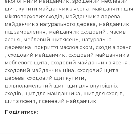
екологічний майданчик
,
зрощений меблевий
щит
,
купити майданчик з ясена
,
майданчик для
міжповерхових сходів
,
майданчик з дерева
,
майданчик з натурального дерева
,
майданчик
під замовлення
,
майданчик сходовий
,
масив
ясеня
,
меблевий щит ясень
,
натуральна
деревина
,
покриття масловіском
,
сходи з ясеня
,
сходовий майданчик
,
сходовий майданчик з
меблевого щита
,
сходовий майданчик з ясеня
,
сходовий майданчик ціна
,
сходовий щит з
дерева
,
сходовий щит купити
,
цільноламельний щит
,
щит для внутрішніх
сходів
,
щит для майданчика
,
щит для сходів
,
щит з ясеня
,
ясеневий майданчик
Поділитися: