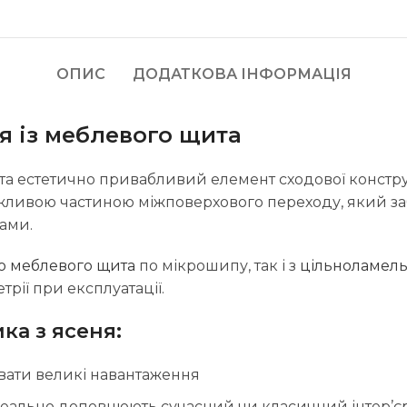
ОПИС
ДОДАТКОВА ІНФОРМАЦІЯ
я із меблевого щита
а естетично привабливий елемент сходової конструк
жливою частиною міжповерхового переходу, який за
ами.
о меблевого щита
по мікрошипу, так і з
цільноламель
етрії при експлуатації.
ка з ясеня:
увати великі навантаження
ідеально доповнюють сучасний чи класичний інтер’є