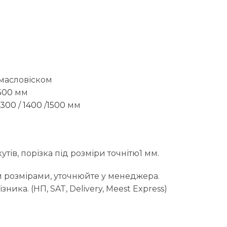
 масловіском
300
мм
1300
/
1400
/
1500
мм
тів, порізка під розміри точнітю1 мм.
 розмірами, уточнюйте у менеджера.
ика. (НП, SAT, Delivery, Meest Express)