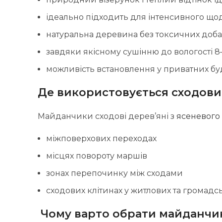
ідеально підходить для інтенсивного щ
натуральна деревина без токсичних доб
завдяки якісному сушінню до вологості 
можливість встановлення у приватних буд
Де використовується сходови
Майданчики сходові дерев’яні з
ясеневого
міжповерхових переходах
місцях повороту маршів
зонах перепочинку між сходами
сходових клітинах у житлових та громадс
Чому варто обрати майданчик