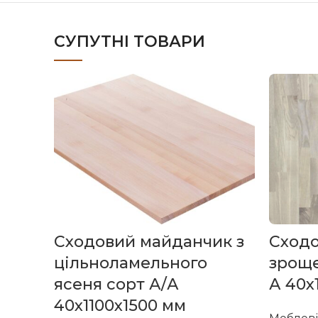
СУПУТНІ ТОВАРИ
Сходовий майданчик з
Сход
цільноламельного
зроще
ясеня сорт А/А
А 40х
40х1100х1500 мм