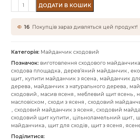
ДОДАТИ В КОШИК
16
Покупців зараз дивляться цей продукт!
Категорія:
Майданчик сходовий
Позначок:
виготовлення сходового майданчик
сходова площадка
,
дерев’яний майданчик
,
ек
щит
,
купити майданчик з ясена
,
майданчик для
дерева
,
майданчик з натурального дерева
,
май
сходовий
,
масив ясеня
,
меблевий щит ясень
,
н
масловіском
,
сходи з ясеня
,
сходовий майданч
,
сходовий майданчик з ясеня
,
сходовий майда
сходовий щит купити
,
цільноламельний щит
,
щ
майданчика
,
щит для сходів
,
щит з ясеня
,
ясен
Поділитися: