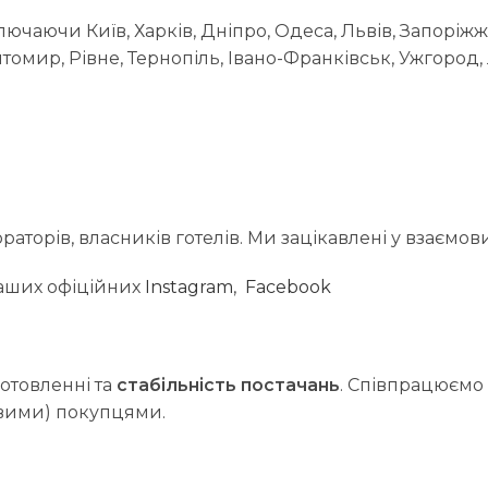
лючаючи Київ, Харків, Дніпро, Одеса, Львів, Запоріжж
омир, Рівне, Тернопіль, Івано-Франківськ, Ужгород
торів, власників готелів. Ми зацікавлені у взаємовиг
наших офіційних
Instagram
,
Facebook
иготовленні та
стабільність постачань
. Співпрацюємо 
овими) покупцями.