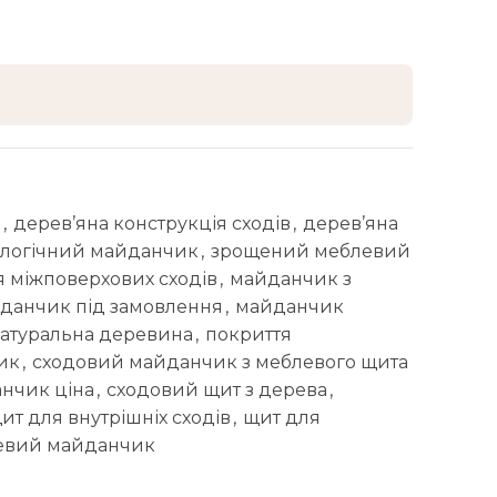
а
,
дерев’яна конструкція сходів
,
дерев’яна
ологічний майданчик
,
зрощений меблевий
 міжповерхових сходів
,
майданчик з
данчик під замовлення
,
майданчик
атуральна деревина
,
покриття
ик
,
сходовий майданчик з меблевого щита
нчик ціна
,
сходовий щит з дерева
,
ит для внутрішніх сходів
,
щит для
евий майданчик