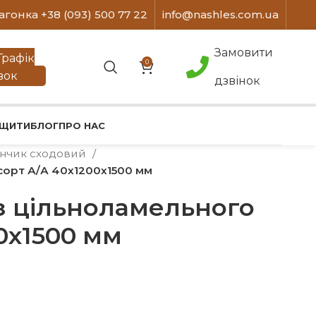
агонка +38 (093) 500 77 22
info@nashles.com.ua
Замовити
Графік
0
вок
дзвінок
 ЩИТИ
БЛОГ
ПРО НАС
нчик сходовий
сорт А/А 40х1200х1500 мм
з цільноламельного
0х1500 мм