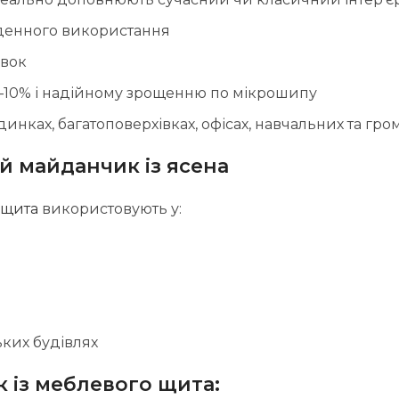
оденного використання
авок
8–10% і надійному зрощенню по мікрошипу
инках, багатоповерхівках, офісах, навчальних та г
й майданчик із ясена
 щита
використовують у:
ьких будівлях
 із меблевого щита: