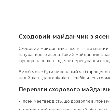
Сходовий майданчик з ясен
Сходовий майданчик з ясеня — це міцний т
натурального ясена. Такий майданчик є ва
функціональність під час пересування сход
Виріб може бути виконаний як із
зрощеног
надійність, довговічність і стабільність геом
Переваги сходового майданчи
ясен має твердість, що дозволяє витрим
природний візерунок і теплий відтінок 