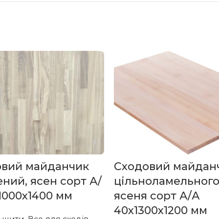
овий майданчик
Сходовий майданч
ний, ясен сорт А/
цільноламельног
1000х1400 мм
ясеня сорт А/А
40х1300х1200 мм