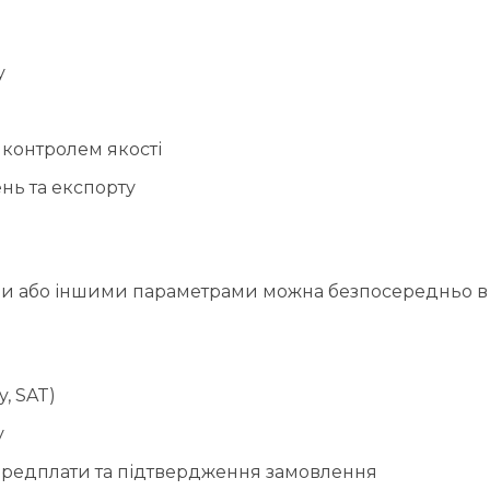
у
 контролем якості
нь та експорту
ми або іншими параметрами можна безпосередньо в 
y, SAT)
у
передплати та підтвердження замовлення