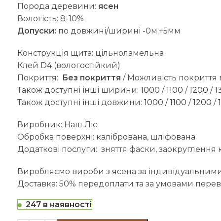
Порода деревини:
ясен
Вологість: 8-10%
Допуски:
по довжині/ширині -0м;+5мм
Конструкція щита: цільноламельна
Клей D4 (вологостійкий)
Покриття:
Без покриття
/ Можливість покриття
Також доступні інші ширини:
1000
/
1100
/
1200
/
1
Також доступні інші довжини:
1000
/
1100
/
1200
/
Виробник: Наш Ліс
Обробка поверхні: калібрована, шліфована
Додаткові послуги: зняття фаски, заокруглення ку
Виробляємо вироби з ясена за індивідуальними
Доставка: 50% передоплати та за умовами перевізн
247 в наявності