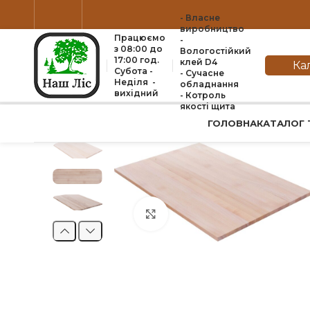
- Власне
виробництво
Працюємо
-
з 08:00 до
Вологостійкий
17:00 год.
клей D4
Ка
Субота -
- Сучасне
Неділя -
обладнання
вихідний
- Котроль
якоcті щита
ГОЛОВНА
КАТАЛОГ 
Натисніть, щоб збільшити