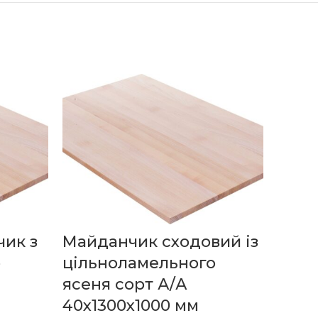
ик з
Майданчик сходовий із
Сход
о
цільноламельного
ціль
ясеня сорт А/А
ясен
40х1300х1000 мм
40х1