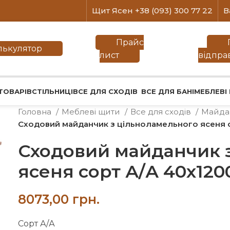
Щит Ясен +38 (093) 300 77 22
В
Прайс
лькулятор
лист
відпра
ТОВАРІВ
СТІЛЬНИЦІ
ВСЕ ДЛЯ СХОДІВ
ВСЕ ДЛЯ БАНІ
МЕБЛЕВІ
Головна
Меблеві щити
Все для сходів
Майда
Сходовий майданчик з цільноламельного ясеня 
Сходовий майданчик 
ясеня сорт А/А 40х120
грн.
Сорт А/А