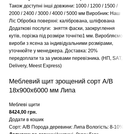
Також доступні інші довжини:
1000
/
1200
/
1500
/
2000
/
2400
/
3000
/
4000
/
5000
мм Виробник: Наш
Ліс Обробка поверхні: калібрована, шліфована
Додаткові послуги: зняття фаски, заокруглення
кутів, порізка під розміри точнітю1 мм. Виробляємо
вироби з ясена за індивідуальними розмірами,
уточнюйте у менеджера. Доставка: 20%
передоплати та за умовами перевізника. (НП, SAT,
Delivery, Meest Express)
Меблевий щит зрощений сорт А/В
18х900х6000 мм Липа
Меблеві щити
грн.
Додати в кошик
Сорт: А/В
Порода деревини: Липа
Вологість: 8-10%