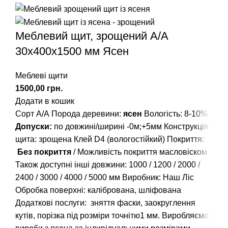
Меблевий щит, зрощений A/А
30х400х1500 мм Ясен
Меблеві щити
грн.
Додати в кошик
Сорт А/А Порода деревини:
ясен
Вологість: 8-10%
Допуски:
по довжині/ширині -0м;+5мм Конструкція
щита: зрощена Клей D4 (вологостійкий) Покриття:
Без покриття
/ Можливість покриття масловіском
Також доступні інші довжини:
1000
/
1200
/
2000
/
2400
/
3000
/
4000
/
5000
мм Виробник: Наш Ліс
Обробка поверхні: калібрована, шліфована
Додаткові послуги: зняття фаски, заокруглення
кутів, порізка під розміри точнітю1 мм. Виробляємо