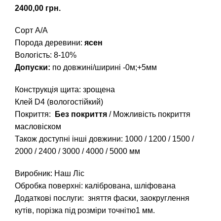
грн.
Сорт А/А
Порода деревини:
ясен
Вологість: 8-10%
Допуски:
по довжині/ширині -0м;+5мм
Конструкція щита: зрощена
Клей D4 (вологостійкий)
Покриття:
Без покриття
/ Можливість покриття
масловіском
Також доступні інші довжини:
1000
/
1200
/
1500
/
2000
/
2400
/
3000
/
4000
/
5000
мм
Виробник: Наш Ліс
Обробка поверхні: калібрована, шліфована
Додаткові послуги: зняття фаски, заокруглення
кутів, порізка під розміри точнітю1 мм.