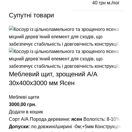
40 грн м./пог
Супутні товари
Меблевий щит, зрощений A/А
30х400х3000 мм Ясен
Меблеві щити
грн.
Додати в кошик
Сорт А/А Порода деревини:
ясен
Вологість: 8-10%
Допуски:
по довжині/ширині -0м;+5мм Конструкція