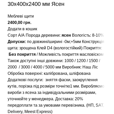
30х400х2400 мм Ясен
Меблеві щити
грн.
Додати в кошик
Сорт А/А Порода деревини:
ясен
Вологість: 8-10%
Допуски:
по довжині/ширині -0м;+5мм Конструкція
щита: зрощена Клей D4 (вологостійкий) Покриття:
Без покриття
/ Можливість покриття масловіском
Також доступні інші довжини:
1000
/
1200
/
1500
/
2000
/
3000
/
4000
/
5000
мм Виробник: Наш Ліс
Обробка поверхні: калібрована, шліфована
Додаткові послуги: зняття фаски, заокруглення
кутів, порізка під розміри точнітю1 мм. Виробляємо
вироби з ясена за індивідуальними розмірами,
уточнюйте у менеджера. Доставка: 20%
передоплати та за умовами перевізника. (НП, SAT,
Delivery, Meest Express)