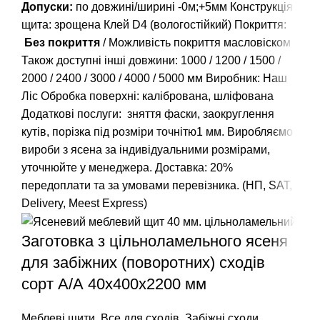
Допуски:
по довжині/ширині -0м;+5мм Конструкція
щита: зрощена Клей D4 (вологостійкий) Покриття:
Без покриття
/ Можливість покриття масловіском
Також доступні інші довжини:
1000
/
1200
/
1500
/
2000
/
2400
/
3000
/
4000
/
5000
мм Виробник: Наш
Ліс Обробка поверхні: калібрована, шліфована
Додаткові послуги: зняття фаски, заокруглення
кутів, порізка під розміри точнітю1 мм. Виробляємо
вироби з ясена за індивідуальними розмірами,
уточнюйте у менеджера. Доставка: 20%
передоплати та за умовами перевізника. (НП, SAT,
Delivery, Meest Express)
Заготовка з цільноламельного ясеня
для забіжних (поворотних) сходів
сорт А/А 40х400х2200 мм
Меблеві щити
,
Все для сходів
,
Забіжні сходи