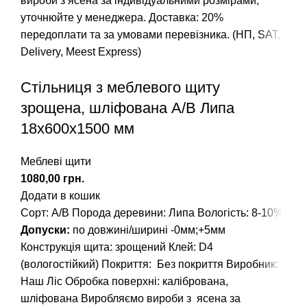
вироби з ясена за індивідуальними розмірами,
уточнюйте у менеджера. Доставка: 20%
передоплати та за умовами перевізника. (НП, SAT,
Delivery, Meest Express)
Стільниця з меблевого щиту
зрощена, шліфована A/В Липа
18х600х1500 мм
Меблеві щити
грн.
Додати в кошик
Сорт: А/В
Порода деревини: Липа
Вологість: 8-10%
Допуски:
по довжині/ширині -0мм;+5мм
Конструкція щита: зрощений
Клей: D4
(вологостійкий)
Покриття: Без покриття
Виробник:
Наш Ліс
Обробка поверхні: калібрована,
шліфована
Виробляємо вироби з ясена за