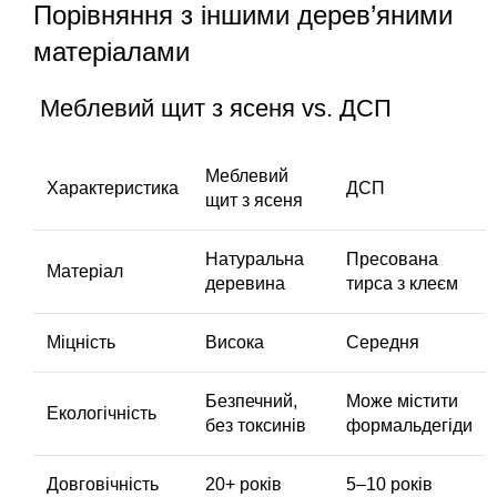
Порівняння з іншими дерев’яними
матеріалами
Меблевий щит з ясеня vs. ДСП
Меблевий
Характеристика
ДСП
щит з ясеня
Натуральна
Пресована
Матеріал
деревина
тирса з клеєм
Міцність
Висока
Середня
Безпечний,
Може містити
Екологічність
без токсинів
формальдегіди
Довговічність
20+ років
5–10 років