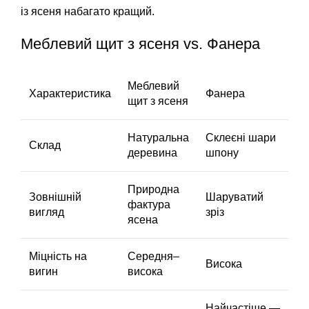
із ясеня набагато кращий.
Меблевий щит з ясеня vs. Фанера
Меблевий
Характеристика
Фанера
щит з ясеня
Натуральна
Склеєні шари
Склад
деревина
шпону
Природна
Зовнішній
Шаруватий
фактура
вигляд
зріз
ясена
Міцність на
Середня–
Висока
вигин
висока
Найчастіше —