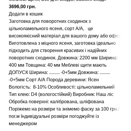
грн.
Додати в кошик
Заготовка для поворотних сходинок з
цільноламельного ясеня, сорт А/А, це
високоякісний матеріал для вашого дому або офісу.
Виготовлена з міцного ясеня, заготовка ідеально
підходить для створення красивих і надійних
поворотних сходинок.
Довжина: 2200 мм
Ширина:
400 мм
Товщина: 40 мм Меблеві щити мають
ДОПУСК Ширина: ......... -0+5мм Довжина: .........
-0+5мм
Сорт А/А
Порода деревини: Ясен
Вологість: 8-10%
Особливості: цільноламельний
Тип клею: D4 (вологостійкий)
Виробник: Наш ліс
Обробка поверхні: калібрована, шліфована
Поріжемо на розміри та знімемо фаску за 100 грн./
пог.м
Індивідуальні розміри погоджуйте із
менеджером