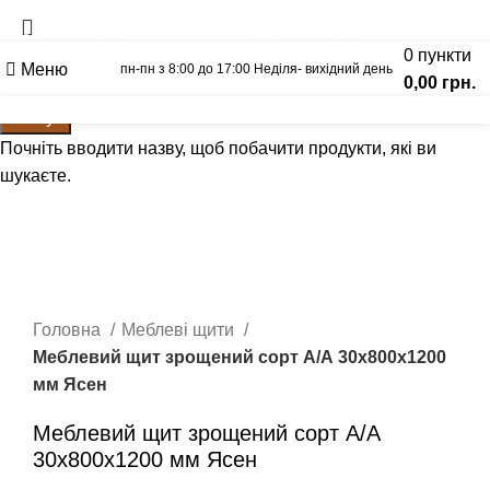
Вагонка
Щит Ясен
093-500-77-22
093-300-77-22
0
пункти
Меню
пн-пн з 8:00 до 17:00 Неділя- вихідний день
0,00
грн.
Калькулятор
Графік відправок
Прайс лист
Пошук
Почніть вводити назву, щоб побачити продукти, які ви
шукаєте.
Натисніть, щоб збільшити
Головна
Меблеві щити
Меблевий щит зрощений сорт А/А 30х800х1200
мм Ясен
Меблевий щит зрощений сорт А/А
30х800х1200 мм Ясен