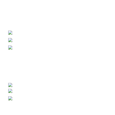
Вагонка, погонаж, дерев'яна пелета
+38 (093) 500-77-22 - Юлія
info@nashles.com.ua
18028, Україна, Черкаси,
вул. Лейтенанта Мукана 17/1
Меблевий щит, стільниці, сходи
+38 (093) 300-77-22 - Наталія
+38 (093) 400-77-22 - Андрій
export@nashles.com.ua
Умови зберігання щита
Галерея – Наш Ліс