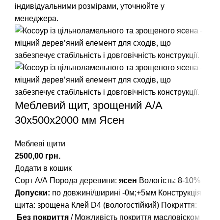
індивідуальними розмірами, уточнюйте у
менеджера.
Меблевий щит, зрощений A/А
30х500х2000 мм Ясен
Меблеві щити
грн.
Додати в кошик
Сорт А/А Порода деревини:
ясен
Вологість: 8-10%
Допуски:
по довжині/ширині -0м;+5мм Конструкція
щита: зрощена Клей D4 (вологостійкий) Покриття:
Без покриття
/ Можливість покриття масловіском