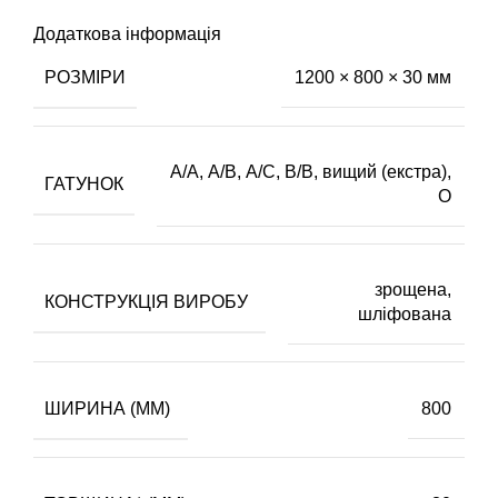
Додаткова інформація
РОЗМІРИ
1200 × 800 × 30 мм
А/А
,
А/В
,
А/С
,
В/В
,
вищий (екстра)
,
ГАТУНОК
О
зрощена,
КОНСТРУКЦІЯ ВИРОБУ
шліфована
ШИРИНА (ММ)
800