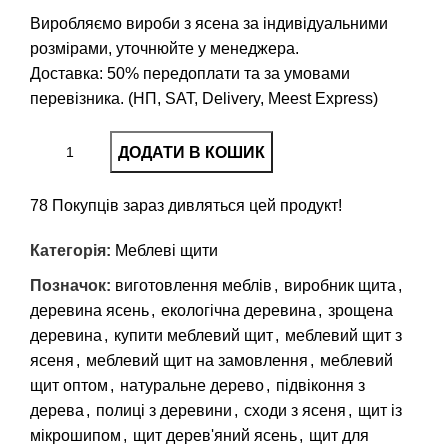
Виробляємо вироби з ясена за індивідуальними
розмірами, уточнюйте у менеджера.
Доставка: 50% передоплати та за умовами
перевізника. (НП, SAT, Delivery, Meest Express)
ДОДАТИ В КОШИК
78
Покупців зараз дивляться цей продукт!
Категорія:
Меблеві щити
Позначок:
виготовлення меблів
,
виробник щита
,
деревина ясень
,
екологічна деревина
,
зрощена
деревина
,
купити меблевий щит
,
меблевий щит з
ясеня
,
меблевий щит на замовлення
,
меблевий
щит оптом
,
натуральне дерево
,
підвіконня з
дерева
,
полиці з деревини
,
сходи з ясеня
,
щит із
мікрошипом
,
щит дерев'яний ясень
,
щит для