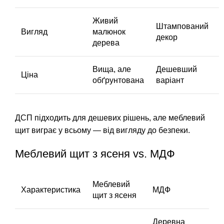
Живий
Штампований
Вигляд
малюнок
декор
дерева
Вища, але
Дешевший
Ціна
обґрунтована
варіант
ДСП підходить для дешевих рішень, але меблевий
щит виграє у всьому — від вигляду до безпеки.
Меблевий щит з ясеня vs. МДФ
Меблевий
Характеристика
МДФ
щит з ясеня
Деревна