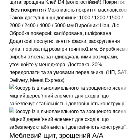
щита: зрощена Клей D4 (вологостійкий) Покриття:
Без покриття
/ Можливість покриття масловіском
Також доступні інші довжини:
1000
/
1200
/
1500
/
2000
/
2400
/
4000
/
5000
мм Виробник: Наш Ліс
Обробка поверхні: калібрована, шліфована
Додаткові послуги: зняття фаски, заокруглення
кутів, порізка під розміри точнітю1 мм. Виробляємо
вироби з ясена за індивідуальними розмірами,
уточнюйте у менеджера. Доставка: 20%
передоплати та за умовами перевізника. (НП, SAT,
Delivery, Meest Express)
Меблевий щит, зрощений A/А