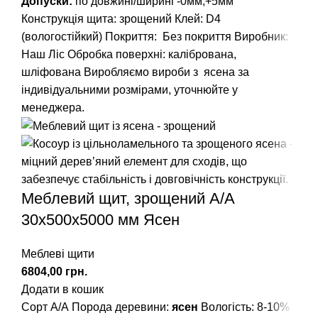
Допуски:
по довжині/ширині -0мм;+5мм
Конструкція щита: зрощений
Клей: D4
(вологостійкий)
Покриття: Без покриття
Виробник:
Наш Ліс
Обробка поверхні: калібрована,
шліфована
Виробляємо вироби з ясена за
індивідуальними розмірами, уточнюйте у
менеджера.
Меблевий щит, зрощений A/А
30х500х5000 мм Ясен
Меблеві щити
грн.
Додати в кошик
Сорт А/А Порода деревини:
ясен
Вологість: 8-10%