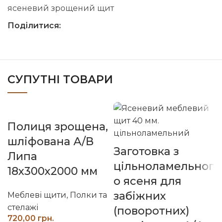
ясеневий зрощений щит
Поділитися:
СУПУТНІ ТОВАРИ
Полиця зрощена,
шліфована А/В
Заготовка з
Липа
цільноламельног
18х300х2000 мм
о ясеня для
забіжних
Меблеві щити
,
Полки та
стелажі
(поворотних)
грн.