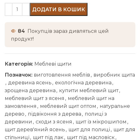
ДОДАТИ В КОШИК
84
Покупців зараз дивляться цей
продукт!
Категорія:
Меблеві щити
Позначок:
виготовлення меблів
,
виробник щита
,
деревина ясень
,
екологічна деревина
,
зрощена деревина
,
купити меблевий щит
,
меблевий щит з ясеня
,
меблевий щит на
замовлення
,
меблевий щит оптом
,
натуральне
дерево
,
підвіконня з дерева
,
полиці з
деревини
,
сходи з ясеня
,
щит із мікрошипом
,
щит дерев'яний ясень
,
щит для полиці
,
щит для
стільниці
,
щит під лак
,
щит під масловіск
,