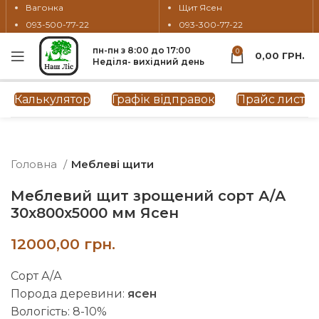
Вагонка
Щит Ясен
093-500-77-22
093-300-77-22
пн-пн з 8:00 до 17:00
0
0,00
ГРН.
Неділя- вихідний день
Натисніть, щоб збільшити
Калькулятор
Графік відправок
Прайс лист
Головна
Меблеві щити
Меблевий щит зрощений сорт А/А
30х800х5000 мм Ясен
грн.
Сорт А/А
Порода деревини:
ясен
Вологість: 8-10%