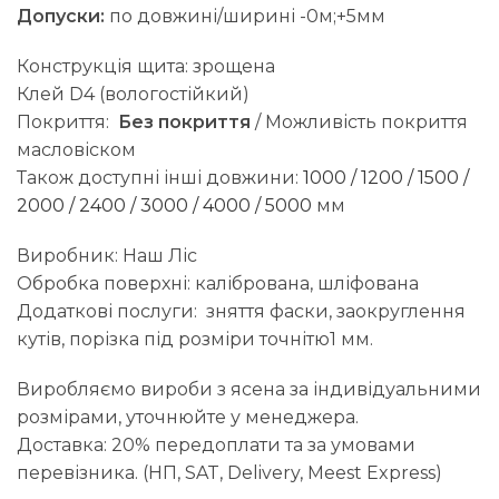
Допуски:
по довжині/ширині -0м;+5мм
Конструкція щита: зрощена
Клей D4 (вологостійкий)
Покриття:
Без покриття
/ Можливість покриття
масловіском
Також доступні інші довжини:
1000
/
1200
/
1500
/
2000
/
2400
/
3000
/
4000
/
5000
мм
Виробник: Наш Ліс
Обробка поверхні: калібрована, шліфована
Додаткові послуги: зняття фаски, заокруглення
кутів, порізка під розміри точнітю1 мм.
Виробляємо вироби з ясена за індивідуальними
розмірами, уточнюйте у менеджера.
Доставка: 20% передоплати та за умовами
перевізника. (НП, SAT, Delivery, Meest Express)