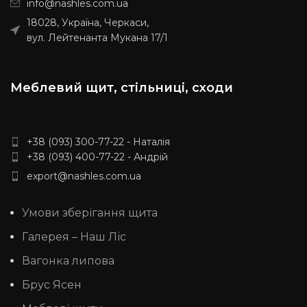
info@nashles.com.ua
Вологість: 8-10%
Особливості:
18028, Україна, Черкаси,
цільноламельний
Тип клею: D4
вул. Лейтенанта Мукана 17/1
(вологостійкий)
Виробник:
Наш ліс
Обробка поверхні:
калібрована, шліфована
Поріжемо на розміри та
Меблевий щит, стільниці, сходи
знімемо фаску за 100 грн./
пог.м
Індивідуальні розміри
погоджуйте із менеджером
+38 (093) 300-77-22 - Наталія
+38 (093) 400-77-22 - Андрій
export@nashles.com.ua
Умови зберігання щита
Галерея – Наш Ліс
Вагонка липова
Брус Ясен