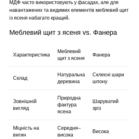
МДФ часто використовують у фасадах, але для
навантажених та видимих елементів меблевий щит
із ясеня набагато кращий.
Меблевий щит з ясеня vs. Фанера
Меблевий
Характеристика
Фанера
щит з ясеня
Натуральна
Склеєні шари
Склад
деревина
шпону
Природна
Зовнішній
Шаруватий
фактура
вигляд
зріз
ясена
Міцність на
Середня–
Висока
вигин
висока