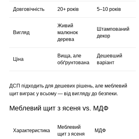
Довговічність
20+ років
5–10 років
Живий
Штампований
Вигляд
малюнок
декор
дерева
Вища, але
Дешевший
Ціна
обґрунтована
варіант
ДСП підходить для дешевих рішень, але меблевий
щит виграє у всьому — від вигляду до безпеки.
Меблевий щит з ясеня vs. МДФ
Меблевий
Характеристика
МДФ
щит з ясеня