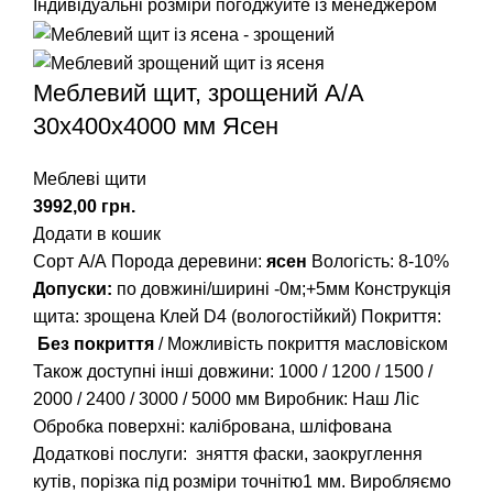
Індивідуальні розміри погоджуйте із менеджером
Меблевий щит, зрощений A/А
30х400х4000 мм Ясен
Меблеві щити
грн.
Додати в кошик
Сорт А/А Порода деревини:
ясен
Вологість: 8-10%
Допуски:
по довжині/ширині -0м;+5мм Конструкція
щита: зрощена Клей D4 (вологостійкий) Покриття:
Без покриття
/ Можливість покриття масловіском
Також доступні інші довжини:
1000
/
1200
/
1500
/
2000
/
2400
/
3000
/
5000
мм Виробник: Наш Ліс
Обробка поверхні: калібрована, шліфована
Додаткові послуги: зняття фаски, заокруглення
кутів, порізка під розміри точнітю1 мм. Виробляємо