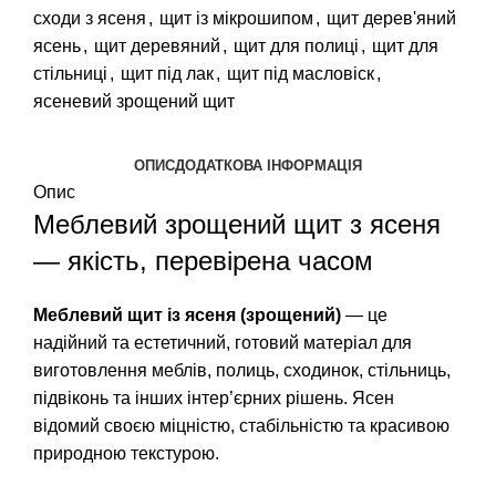
сходи з ясеня
,
щит із мікрошипом
,
щит дерев'яний
ясень
,
щит деревяний
,
щит для полиці
,
щит для
стільниці
,
щит під лак
,
щит під масловіск
,
ясеневий зрощений щит
ОПИС
ДОДАТКОВА ІНФОРМАЦІЯ
Опис
Меблевий зрощений щит з ясеня
— якість, перевірена часом
Меблевий щит із ясеня (зрощений)
— це
надійний та естетичний, готовий матеріал для
виготовлення меблів, полиць, сходинок, стільниць,
підвіконь та інших інтер’єрних рішень. Ясен
відомий своєю міцністю, стабільністю та красивою
природною текстурою.