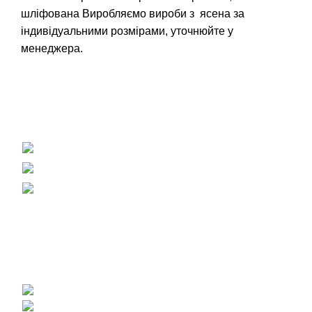
шліфована
Виробляємо вироби з ясена за
індивідуальними розмірами, уточнюйте у
менеджера.
Вагонка, погонаж, дерев'яна пелета
+38 (093) 500-77-22 - Юлія
info@nashles.com.ua
18028, Україна, Черкаси,
вул. Лейтенанта Мукана 17/1
Меблевий щит, стільниці, сходи
+38 (093) 300-77-22 - Наталія
+38 (093) 400-77-22 - Андрій