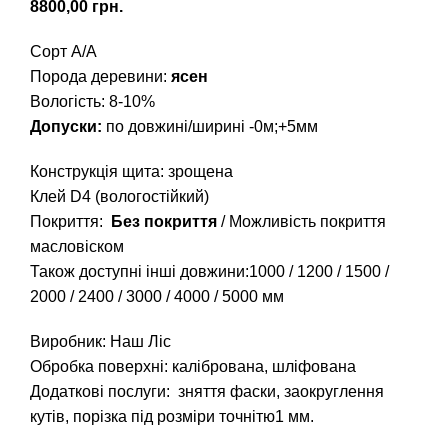
грн.
Сорт А/А
Порода деревини:
ясен
Вологість: 8-10%
Допуски:
по довжині/ширині -0м;+5мм
Конструкція щита: зрощена
Клей D4 (вологостійкий)
Покриття:
Без покриття
/ Можливість покриття
масловіском
Також доступні інші довжини:
1000
/
1200
/
1500
/
2000
/
2400
/
3000
/
4000
/
5000
мм
Виробник: Наш Ліс
Обробка поверхні: калібрована, шліфована
Додаткові послуги: зняття фаски, заокруглення
кутів, порізка під розміри точнітю1 мм.