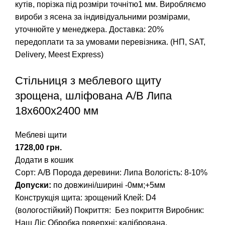
кутів, порізка під розміри точнітю1 мм. Виробляємо
вироби з ясена за індивідуальними розмірами,
уточнюйте у менеджера. Доставка: 20%
передоплати та за умовами перевізника. (НП, SAT,
Delivery, Meest Express)
Стільниця з меблевого щиту
зрощена, шліфована А/В Липа
18х600х2400 мм
Меблеві щити
грн.
Додати в кошик
Сорт: А/В
Порода деревини: Липа
Вологість: 8-10%
Допуски:
по довжині/ширині -0мм;+5мм
Конструкція щита: зрощений
Клей: D4
(вологостійкий)
Покриття: Без покриття
Виробник:
Наш Ліс
Обробка поверхні: калібрована,