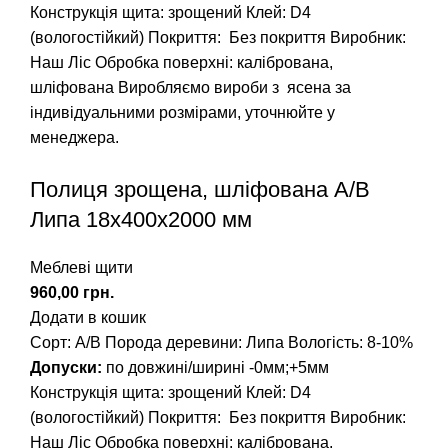
Конструкція щита: зрощений
Клей: D4
(вологостійкий)
Покриття: Без покриття
Виробник:
Наш Ліс
Обробка поверхні: калібрована,
шліфована
Виробляємо вироби з ясена за
індивідуальними розмірами, уточнюйте у
менеджера.
Полиця зрощена, шліфована А/В
Липа 18х400х2000 мм
Меблеві щити
грн.
Додати в кошик
Сорт: А/В
Порода деревини: Липа
Вологість: 8-10%
Допуски:
по довжині/ширині -0мм;+5мм
Конструкція щита: зрощений
Клей: D4
(вологостійкий)
Покриття: Без покриття
Виробник:
Наш Ліс
Обробка поверхні: калібрована,