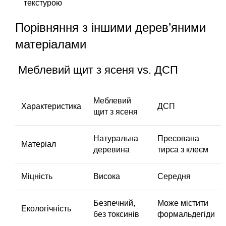
текстурою
Порівняння з іншими дерев’яними
матеріалами
Меблевий щит з ясеня vs. ДСП
Меблевий
Характеристика
ДСП
щит з ясеня
Натуральна
Пресована
Матеріал
деревина
тирса з клеєм
Міцність
Висока
Середня
Безпечний,
Може містити
Екологічність
без токсинів
формальдегіди