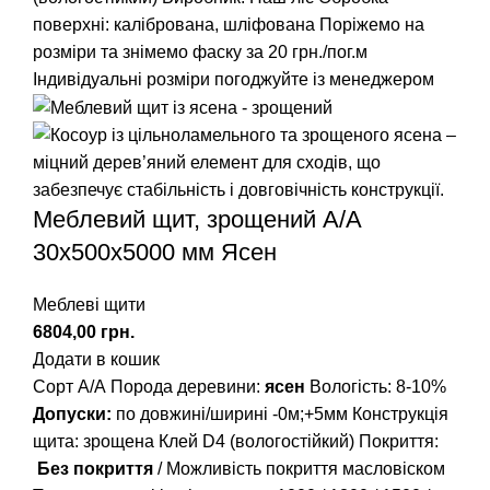
поверхні: калібрована, шліфована
Поріжемо на
розміри та знімемо фаску за 20 грн./пог.м
Індивідуальні розміри погоджуйте із менеджером
Меблевий щит, зрощений A/А
30х500х5000 мм Ясен
Меблеві щити
грн.
Додати в кошик
Сорт А/А Порода деревини:
ясен
Вологість: 8-10%
Допуски:
по довжині/ширині -0м;+5мм Конструкція
щита: зрощена Клей D4 (вологостійкий) Покриття:
Без покриття
/ Можливість покриття масловіском