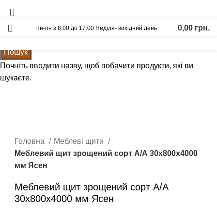
Вагонка
Щит Ясен
093-500-77-22
093-300-77-22
0,00
грн.
пн-пн з 8:00 до 17:00 Неділя- вихідний день
Калькулятор
Графік відправок
Прайс лист
Пошук
Почніть вводити назву, щоб побачити продукти, які ви
шукаєте.
Натисніть, щоб збільшити
Головна
Меблеві щити
Меблевий щит зрощений сорт А/А 30х800х4000
мм Ясен
Меблевий щит зрощений сорт А/А
30х800х4000 мм Ясен