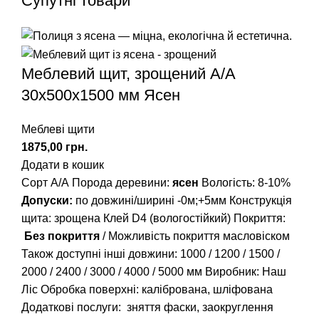
Супутні товари
Меблевий щит, зрощений A/А
30х500х1500 мм Ясен
Меблеві щити
грн.
Додати в кошик
Сорт А/А Порода деревини:
ясен
Вологість: 8-10%
Допуски:
по довжині/ширині -0м;+5мм Конструкція
щита: зрощена Клей D4 (вологостійкий) Покриття:
Без покриття
/ Можливість покриття масловіском
Також доступні інші довжини:
1000
/
1200
/
1500
/
2000
/
2400
/
3000
/
4000
/
5000
мм Виробник: Наш
Ліс Обробка поверхні: калібрована, шліфована
Додаткові послуги: зняття фаски, заокруглення