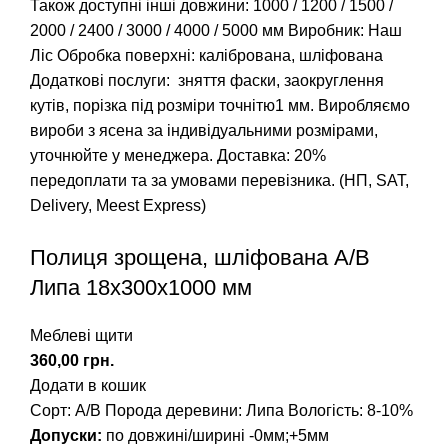
Також доступні інші довжини:
1000
/
1200
/
1500
/
2000
/
2400
/
3000
/
4000
/
5000
мм Виробник: Наш
Ліс Обробка поверхні: калібрована, шліфована
Додаткові послуги: зняття фаски, заокруглення
кутів, порізка під розміри точнітю1 мм. Виробляємо
вироби з ясена за індивідуальними розмірами,
уточнюйте у менеджера. Доставка: 20%
передоплати та за умовами перевізника. (НП, SAT,
Delivery, Meest Express)
Полиця зрощена, шліфована А/В
Липа 18х300х1000 мм
Меблеві щити
грн.
Додати в кошик
Сорт: А/В
Порода деревини: Липа
Вологість: 8-10%
Допуски:
по довжині/ширині -0мм;+5мм