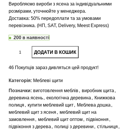
Виробляємо вироби з ясена за індивідуальними
розмірами, уточнюйте у менеджера.
Доставка: 50% передоплати та за умовами
перевізника. (НП, SAT, Delivery, Meest Express)
200 в наявності
ДОДАТИ В КОШИК
46
Покупців зараз дивляться цей продукт!
Категорія:
Меблеві щити
Позначки:
виготовлення меблів
,
виробник щита
,
деревина ясень
,
екологічна деревина
,
Книжкова
полиця
,
купити меблевий щит
,
Меблева дошка
,
меблевий щит з ясеня
,
меблевий щит на
замовлення
,
меблевий щит оптом
,
підвіконня
,
підвіконня з дерева
,
полиці з деревини
,
стільниця
,