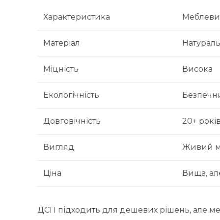
Характеристика
Меблеви
Матеріал
Натурал
Міцність
Висока
Екологічність
Безпечни
Довговічність
20+ рокі
Вигляд
Живий м
Ціна
Вища, ал
ДСП підходить для дешевих рішень, але ме