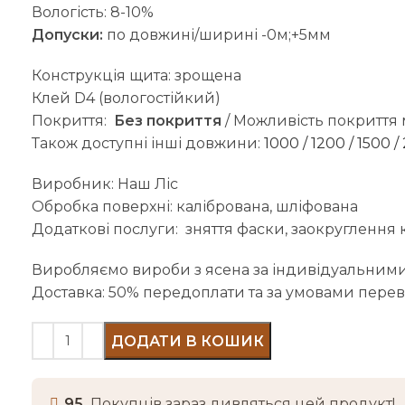
Вологість: 8-10%
Допуски:
по довжині/ширині -0м;+5мм
Конструкція щита: зрощена
Клей D4 (вологостійкий)
Покриття:
Без покриття
/ Можливість покриття
Також доступні інші довжини:
1000
/
1200
/
1500
/
Виробник: Наш Ліс
Обробка поверхні: калібрована, шліфована
Додаткові послуги: зняття фаски, заокруглення ку
Виробляємо вироби з ясена за індивідуальними
Доставка: 50% передоплати та за умовами перевізн
ДОДАТИ В КОШИК
95
Покупців зараз дивляться цей продукт!