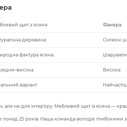
нера
блевий щит з ясеня
Фанера
туральна деревина
Склеєні 
иродна фактура ясена
Шаруватий
редня–висока
Висока
еальний варіант
Найчастіш
ях, але не для інтер’єру. Меблевий щит із ясена — к
понад 25 років. Наша команда володіє глибокими з