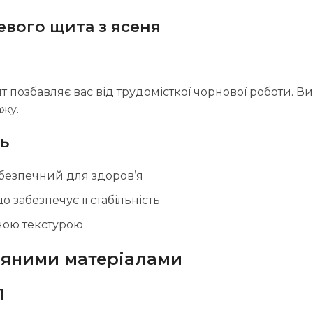
вого щита з ясеня
позбавляє вас від трудомісткої чорнової роботи. Ви 
ажу.
ть
безпечний для здоров’я
 забезпечує її стабільність
рною текстурою
’яними матеріалами
П