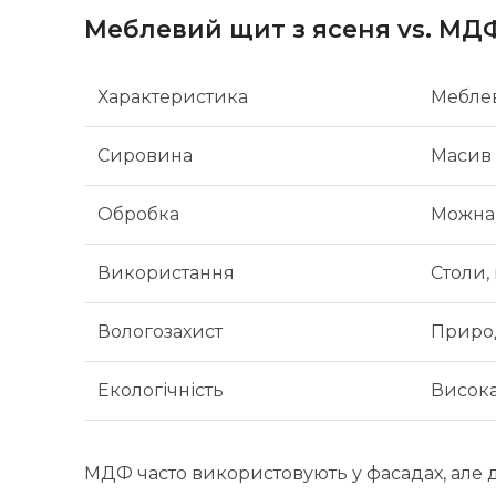
Меблевий щит з ясеня vs. МД
Характеристика
Меблев
Сировина
Масив 
Обробка
Можна 
Використання
Столи,
Вологозахист
Природ
Екологічність
Висок
МДФ часто використовують у фасадах, але 