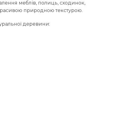
влення меблів, полиць, сходинок,
та красивою природною текстурою.
туральної деревини: