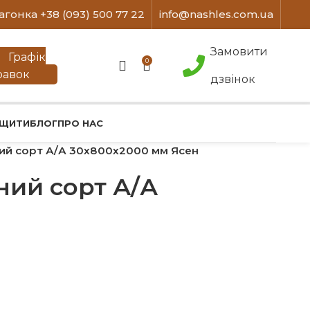
агонка +38 (093) 500 77 22
info@nashles.com.ua
Замовити
Графік
0
равок
дзвінок
 ЩИТИ
БЛОГ
ПРО НАС
й сорт А/А 30х800х2000 мм Ясен
ий сорт А/А