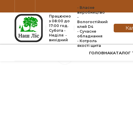
- Власне
виробництво
Працюємо
-
з 08:00 до
Вологостійкий
17:00 год.
клей D4
Ка
Субота -
- Сучасне
Неділя -
обладнання
вихідний
- Котроль
якоcті щита
ГОЛОВНА
КАТАЛОГ 
Натисніть, щоб збільшити