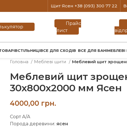
Щит Ясен +38 (093) 300 77 22
В
Прайс
лькулятор
лист
відп
ТОВАРІВ
СТІЛЬНИЦІ
ВСЕ ДЛЯ СХОДІВ
ВСЕ ДЛЯ БАНІ
МЕБЛЕВІ
Головна
Меблеві щити
Меблевий щит зрощени
Меблевий щит зрощен
30х800х2000 мм Ясен
грн.
Сорт А/А
Порода деревини:
ясен