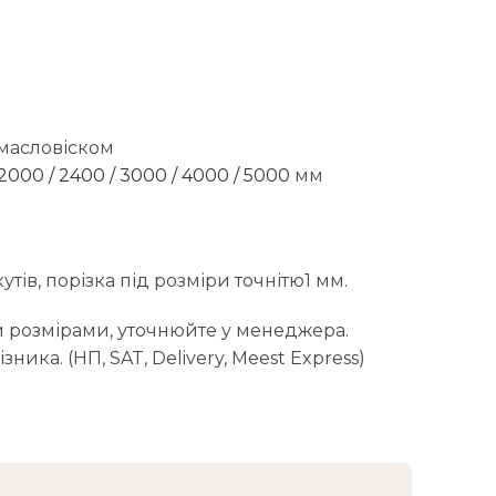
 масловіском
2000
/
2400
/
3000
/
4000
/
5000
мм
тів, порізка під розміри точнітю1 мм.
 розмірами, уточнюйте у менеджера.
ика. (НП, SAT, Delivery, Meest Express)