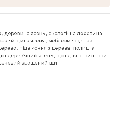
а
,
деревина ясень
,
екологічна деревина
,
левий щит з ясеня
,
меблевий щит на
дерево
,
підвіконня з дерева
,
полиці з
ит дерев'яний ясень
,
щит для полиці
,
щит
сеневий зрощений щит