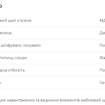
Ф
ий щит з ясеня
М
ясена
Де
шліфувати, тонувати
По
 полиці, сходи
Фа
на стійкість
По
а
Се
для навантажених та видимих елементів меблевий щи