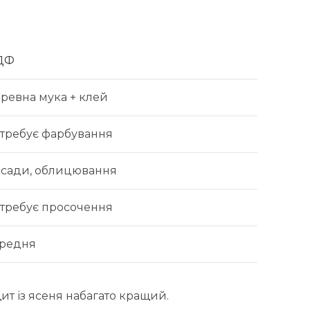
ДФ
ревна мука + клей
требує фарбування
сади, облицювання
требує просочення
редня
т із ясеня набагато кращий.