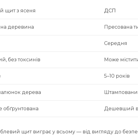
й щит з ясеня
ДСП
ьна деревина
Пресована т
Середня
й, без токсинів
Може містит
в
5–10 років
алюнок дерева
Штамповани
е обґрунтована
Дешевший в
блевий щит виграє у всьому — від вигляду до безпе