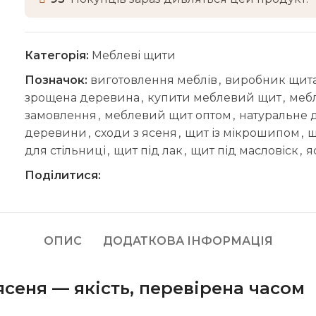
Категорія:
Меблеві щити
Позначок:
виготовлення меблів
,
виробник щит
зрощена деревина
,
купити меблевий щит
,
меб
замовлення
,
меблевий щит оптом
,
натуральне 
деревини
,
сходи з ясеня
,
щит із мікрошипом
,
щ
для стільниці
,
щит під лак
,
щит під масловіск
,
я
Поділитися:
ОПИС
ДОДАТКОВА ІНФОРМАЦІЯ
сеня — якість, перевірена часом