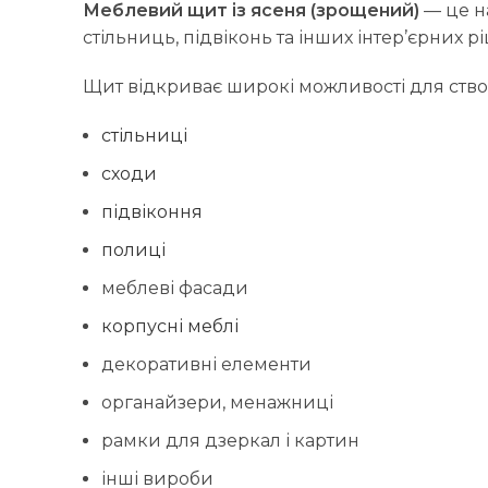
Меблевий щит із ясеня (зрощений)
— це н
стільниць, підвіконь та інших інтер’єрних 
Щит відкриває широкі можливості для ство
стільниці
сходи
підвіконня
полиці
меблеві фасади
корпусні меблі
декоративні елементи
органайзери, менажниці
рамки для дзеркал і картин
інші вироби