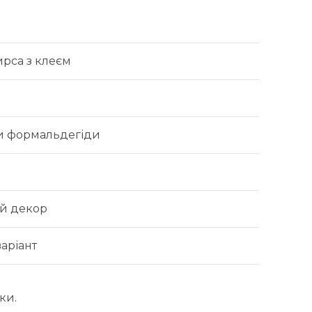
ирса з клеєм
и формальдегіди
й декор
аріант
ки.