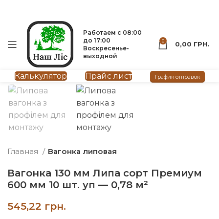
Вагонка
Мебельный щит
093-500-77-22
093-300-77-22
Работаем с 08:00
до 17:00
0
0,00
ГРН.
Воскресенье-
выходной
нажмите, чтобы увеличить
Калькулятор
Прайс лист
График отправок
SOLD OUT
Главная
Вагонка липовая
Вагонка 130 мм Липа сорт Премиум
600 мм 10 шт. уп — 0,78 м²
грн.