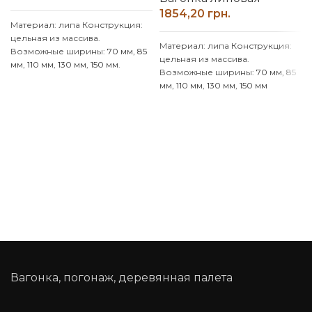
грн.
Материал: липа Конструкция:
цельная из массива.
Материал: липа Конструкция:
Возможные ширины:
70 мм
,
85
цельная из массива.
мм
,
110 мм
,
130 мм
,
150 мм
.
Возможные ширины:
70 мм
,
85
Толщина: 14 мм Также смотрите
мм
,
110 мм
,
130 мм
,
150 мм
другие размеры:
900
,
1000
,
Толщина: 14 мм Также смотрите
1100
,
1200
,
1300
,
1400
,
1500
,
другие размеры:
900
,
1000
,
1600
,
1700
,
1800
,
1900
мм.
1100
,
1200
,
1300
,
1400
,
1500
,
Доставка: 20% предоплата и по
1600
,
1700
,
1800
,
1900
мм.
условиям перевозчика. (НП,
Доставка: 20% предоплата и по
SAT, Delivery, Meest Express)
условиям перевозчика. (НП,
SAT, Delivery, Meest Express)
Вагонка, погонаж, деревянная палета