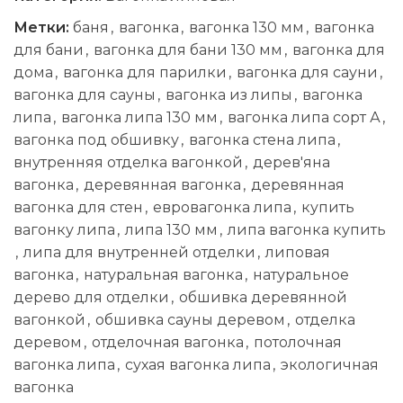
Метки:
баня
,
вагонка
,
вагонка 130 мм
,
вагонка
для бани
,
вагонка для бани 130 мм
,
вагонка для
дома
,
вагонка для парилки
,
вагонка для сауни
,
вагонка для сауны
,
вагонка из липы
,
вагонка
липа
,
вагонка липа 130 мм
,
вагонка липа сорт А
,
вагонка под обшивку
,
вагонка стена липа
,
внутренняя отделка вагонкой
,
дерев'яна
вагонка
,
деревянная вагонка
,
деревянная
вагонка для стен
,
евровагонка липа
,
купить
вагонку липа
,
липа 130 мм
,
липа вагонка купить
,
липа для внутренней отделки
,
липовая
вагонка
,
натуральная вагонка
,
натуральное
дерево для отделки
,
обшивка деревянной
вагонкой
,
обшивка сауны деревом
,
отделка
деревом
,
отделочная вагонка
,
потолочная
вагонка липа
,
сухая вагонка липа
,
экологичная
вагонка